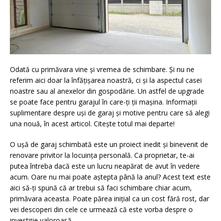
Odată cu primăvara vine și vremea de schimbare. Și nu ne
referim aici doar la înfățișarea noastră, ci și la aspectul casei
noastre sau al anexelor din gospodărie. Un astfel de upgrade
se poate face pentru garajul în care-ți ții mașina. Informații
suplimentare despre uși de garaj și motive pentru care să alegi
una nouă, în acest articol. Citește totul mai departe!
O ușă de garaj schimbată este un proiect inedit și binevenit de
renovare privitor la locuința personală. Ca proprietar, te-ai
putea întreba dacă este un lucru neapărat de avut în vedere
acum. Oare nu mai poate aștepta până la anul? Acest text este
aici să-ți spună că ar trebui să faci schimbare chiar acum,
primăvara aceasta. Poate părea inițial ca un cost fără rost, dar
vei descoperi din cele ce urmează că este vorba despre o
investiție valoroasă.