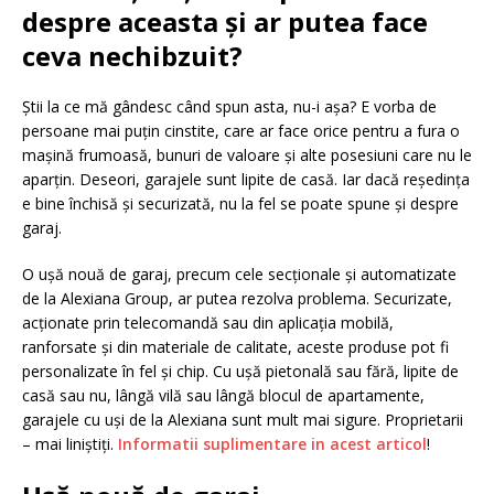
despre aceasta și ar putea face
ceva nechibzuit?
Știi la ce mă gândesc când spun asta, nu-i așa? E vorba de
persoane mai puțin cinstite, care ar face orice pentru a fura o
mașină frumoasă, bunuri de valoare și alte posesiuni care nu le
aparțin. Deseori, garajele sunt lipite de casă. Iar dacă reședința
e bine închisă și securizată, nu la fel se poate spune și despre
garaj.
O ușă nouă de garaj, precum cele secționale și automatizate
de la Alexiana Group, ar putea rezolva problema. Securizate,
acționate prin telecomandă sau din aplicația mobilă,
ranforsate și din materiale de calitate, aceste produse pot fi
personalizate în fel și chip. Cu ușă pietonală sau fără, lipite de
casă sau nu, lângă vilă sau lângă blocul de apartamente,
garajele cu uși de la Alexiana sunt mult mai sigure. Proprietarii
– mai liniștiți.
Informatii suplimentare in acest articol
!