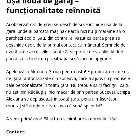
Ușă nouă de garaj –
funcționalitate reînnoită
Ai observat cât de greu se deschide și se închide ușa de la
garaj unde ai parcată mașina? Parcă nici nu-ți mai vine să o
parchezi acolo. Sau, din contra, ai văzut că parcă prea se
deschide ușor, de la primul contact cu mânerul. Semnele de
uzură și de acces zilnic sunt cât se poate de vizibile. Ai dori
parcă să schimbi un pic situația și să faci un upgrade.
Apelează la Alexiana Group pentru asta! E producătorul de uși
de garaj automatizate din Suceava, care a ajuns cu produsele
sale personalizate în toată țara. Nu trebuie să-ți faci griji că tu
nu ești din Rădăuți și nici măcar de prin partea Sucevei. Echipa
Alexiana se deplasează în toată țara, pentru măsurători,
montaj și întreținere. Nu-i așa că sună splendid?
A venit primăvara! Fă și tu o schimbare la domiciliul tău!
Contact
: