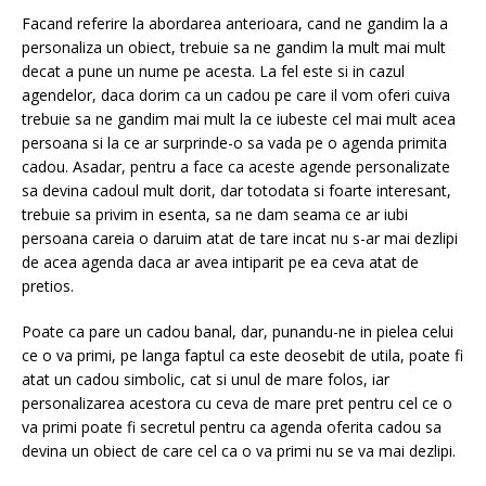
Facand referire la abordarea anterioara, cand ne gandim la a
personaliza un obiect, trebuie sa ne gandim la mult mai mult
decat a pune un nume pe acesta. La fel este si in cazul
agendelor, daca dorim ca un cadou pe care il vom oferi cuiva
trebuie sa ne gandim mai mult la ce iubeste cel mai mult acea
persoana si la ce ar surprinde-o sa vada pe o agenda primita
cadou. Asadar, pentru a face ca aceste
agende personalizate
sa devina cadoul mult dorit, dar totodata si foarte interesant,
trebuie sa privim in esenta, sa ne dam seama ce ar iubi
persoana careia o daruim atat de tare incat nu s-ar mai dezlipi
de acea agenda daca ar avea intiparit pe ea ceva atat de
pretios.
Poate ca pare un cadou banal, dar, punandu-ne in pielea celui
ce o va primi, pe langa faptul ca este deosebit de utila, poate fi
atat un cadou simbolic, cat si unul de mare folos, iar
personalizarea acestora cu ceva de mare pret pentru cel ce o
va primi poate fi secretul pentru ca agenda oferita cadou sa
devina un obiect de care cel ca o va primi nu se va mai dezlipi.