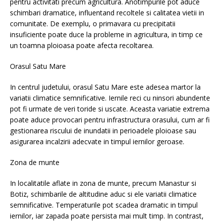
pentru activitati precum agricultura. Anotimpurile pot aduce
schimbari dramatice, influentand recoltele si calitatea vietii in
comunitate. De exemplu, o primavara cu precipitatii
insuficiente poate duce la probleme in agricultura, in timp ce
un toamna ploioasa poate afecta recoltarea.
Orasul Satu Mare
In centrul judetului, orasul Satu Mare este adesea martor la
variatii climatice semnificative. Iernile reci cu ninsori abundente
pot fi urmate de veri toride si uscate. Aceasta variatie extrema
poate aduce provocari pentru infrastructura orasului, cum ar fi
gestionarea riscului de inundatii in perioadele ploioase sau
asigurarea incalzirii adecvate in timpul iernilor geroase.
Zona de munte
In localitatile aflate in zona de munte, precum Manastur si
Botiz, schimbarile de altitudine aduc si ele variatii climatice
semnificative. Temperaturile pot scadea dramatic in timpul
iernilor, iar zapada poate persista mai mult timp. In contrast,