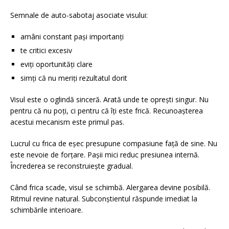
Semnale de auto-sabotaj asociate visului:
amâni constant pași importanți
te critici excesiv
eviți oportunități clare
simți că nu meriți rezultatul dorit
Visul este o oglindă sinceră. Arată unde te oprești singur. Nu
pentru că nu poți, ci pentru că îți este frică. Recunoașterea
acestui mecanism este primul pas.
Lucrul cu frica de eșec presupune compasiune față de sine. Nu
este nevoie de forțare. Pașii mici reduc presiunea internă.
Încrederea se reconstruiește gradual.
Când frica scade, visul se schimbă. Alergarea devine posibilă.
Ritmul revine natural. Subconștientul răspunde imediat la
schimbările interioare.