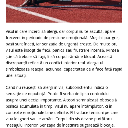
Visul în care încerci să alergi, dar corpul nu te ascultă, apare
frecvent în perioade de presiune emoțională. Mușchii par grei,
pașii sunt înceți, iar senzația de urgență crește. De multe ori,
visul este însoțit de frică, panică sau frustrare intensă. Mintea
știe că trebuie să fugi, însă corpul rămâne blocat. Această
discrepanță reflectă un conflict interior real. Alergatul
simbolizează reacția, acțiunea, capacitatea de a face față rapid
unei situații.
Când nu reușești să alergi în vis, subconștientul indică o
senzație de neputință. Poate fi vorba de lipsa controlului
asupra unei decizii importante. Alteori semnalează oboseală
psihică acumulată în timp. Visul nu apare întâmplător, ci în
contexte emoționale bine definite. El traduce tensiuni pe care
ziua le ignori sau le amâni. Corpul din vis devine purtătorul
mesajului interior. Senzația de încetinire sugerează blocaje,