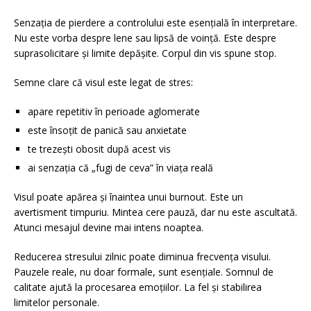
Senzația de pierdere a controlului este esențială în interpretare.
Nu este vorba despre lene sau lipsă de voință. Este despre
suprasolicitare și limite depășite. Corpul din vis spune stop.
Semne clare că visul este legat de stres:
apare repetitiv în perioade aglomerate
este însoțit de panică sau anxietate
te trezești obosit după acest vis
ai senzația că „fugi de ceva” în viața reală
Visul poate apărea și înaintea unui burnout. Este un
avertisment timpuriu. Mintea cere pauză, dar nu este ascultată.
Atunci mesajul devine mai intens noaptea.
Reducerea stresului zilnic poate diminua frecvența visului.
Pauzele reale, nu doar formale, sunt esențiale. Somnul de
calitate ajută la procesarea emoțiilor. La fel și stabilirea
limitelor personale.