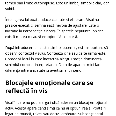
temeri sau limite autoimpuse. Este un limbaj simbolic clar, dar
subtil.
Înțelegerea lui poate aduce claritate și eliberare. Visul nu
prezice eșecul, ci semnalează nevoia de ajustare. Este o
invitație la introspecție sinceră. În spatele neputinței onirice
există mereu o cauză emoțională concretă.
După introducerea acestui simbol puternic, este important să
observi contextul visului. Contează cine sau ce te urmărește.
Contează locul în care încerci să alergi. Emoția dominantă
schimbă complet interpretarea. Detaliile aparent mici fac
diferența între anxietate și avertisment interior.
Blocajele emoționale care se
reflectă în vis
Visul în care nu poți alerga indică adesea un blocaj emoțional
activ. Acesta apare când simți că nu ai opțiuni reale. Poate fi
legat de muncă, relații sau decizii amânate. Subconștientul