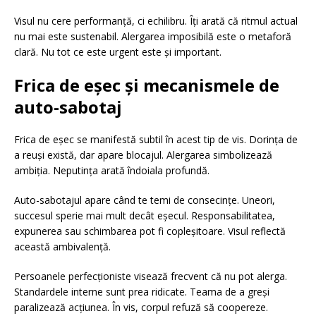
Visul nu cere performanță, ci echilibru. Îți arată că ritmul actual
nu mai este sustenabil. Alergarea imposibilă este o metaforă
clară. Nu tot ce este urgent este și important.
Frica de eșec și mecanismele de
auto-sabotaj
Frica de eșec se manifestă subtil în acest tip de vis. Dorința de
a reuși există, dar apare blocajul. Alergarea simbolizează
ambiția. Neputința arată îndoiala profundă.
Auto-sabotajul apare când te temi de consecințe. Uneori,
succesul sperie mai mult decât eșecul. Responsabilitatea,
expunerea sau schimbarea pot fi copleșitoare. Visul reflectă
această ambivalență.
Persoanele perfecționiste visează frecvent că nu pot alerga.
Standardele interne sunt prea ridicate. Teama de a greși
paralizează acțiunea. În vis, corpul refuză să coopereze.