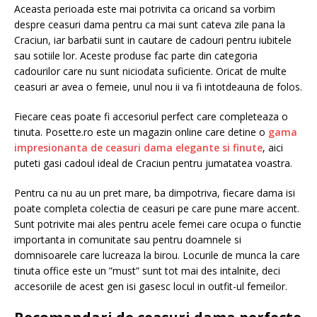
Aceasta perioada este mai potrivita ca oricand sa vorbim
despre ceasuri dama pentru ca mai sunt cateva zile pana la
Craciun, iar barbatii sunt in cautare de cadouri pentru iubitele
sau sotiile lor. Aceste produse fac parte din categoria
cadourilor care nu sunt niciodata suficiente. Oricat de multe
ceasuri ar avea o femeie, unul nou ii va fi intotdeauna de folos.
Fiecare ceas poate fi accesoriul perfect care completeaza o
tinuta. Posette.ro este un magazin online care detine o
gama
impresionanta de ceasuri dama elegante si finute
, aici
puteti gasi cadoul ideal de Craciun pentru jumatatea voastra.
Pentru ca nu au un pret mare, ba dimpotriva, fiecare dama isi
poate completa colectia de ceasuri pe care pune mare accent.
Sunt potrivite mai ales pentru acele femei care ocupa o functie
importanta in comunitate sau pentru doamnele si
domnisoarele care lucreaza la birou. Locurile de munca la care
tinuta office este un ”must” sunt tot mai des intalnite, deci
accesoriile de acest gen isi gasesc locul in outfit-ul femeilor.