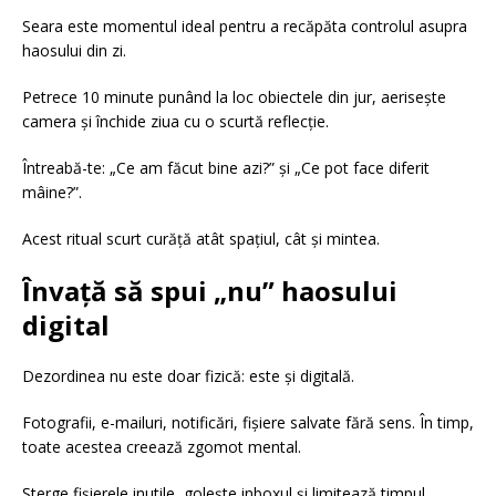
Seara este momentul ideal pentru a recăpăta controlul asupra
haosului din zi.
Petrece 10 minute punând la loc obiectele din jur, aerisește
camera și închide ziua cu o scurtă reflecție.
Întreabă-te: „Ce am făcut bine azi?” și „Ce pot face diferit
mâine?”.
Acest ritual scurt curăță atât spațiul, cât și mintea.
Învață să spui „nu” haosului
digital
Dezordinea nu este doar fizică: este și digitală.
Fotografii, e-mailuri, notificări, fișiere salvate fără sens. În timp,
toate acestea creează zgomot mental.
Șterge fișierele inutile, golește inboxul și limitează timpul