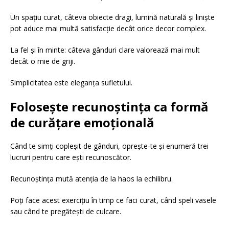
Un spațiu curat, câteva obiecte dragi, lumină naturală și liniște
pot aduce mai multă satisfacție decât orice decor complex.
La fel și în minte: câteva gânduri clare valorează mai mult
decât o mie de griji.
Simplicitatea este eleganța sufletului.
Folosește recunoștința ca formă
de curățare emoțională
Când te simți copleșit de gânduri, oprește-te și enumeră trei
lucruri pentru care ești recunoscător.
Recunoștința mută atenția de la haos la echilibru.
Poți face acest exercițiu în timp ce faci curat, când speli vasele
sau când te pregătești de culcare.