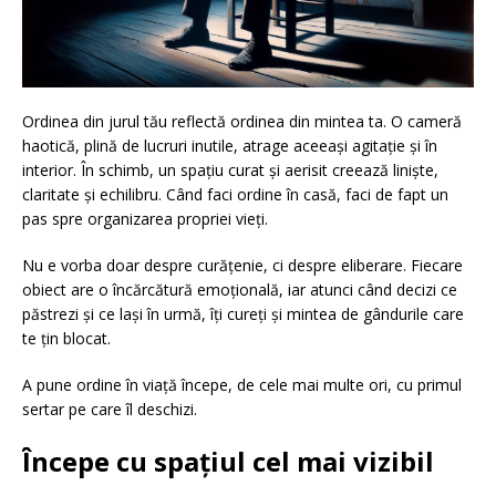
Ordinea din jurul tău reflectă ordinea din mintea ta. O cameră
haotică, plină de lucruri inutile, atrage aceeași agitație și în
interior. În schimb, un spațiu curat și aerisit creează liniște,
claritate și echilibru. Când faci ordine în casă, faci de fapt un
pas spre organizarea propriei vieți.
Nu e vorba doar despre curățenie, ci despre eliberare. Fiecare
obiect are o încărcătură emoțională, iar atunci când decizi ce
păstrezi și ce lași în urmă, îți cureți și mintea de gândurile care
te țin blocat.
A pune ordine în viață începe, de cele mai multe ori, cu primul
sertar pe care îl deschizi.
Începe cu spațiul cel mai vizibil