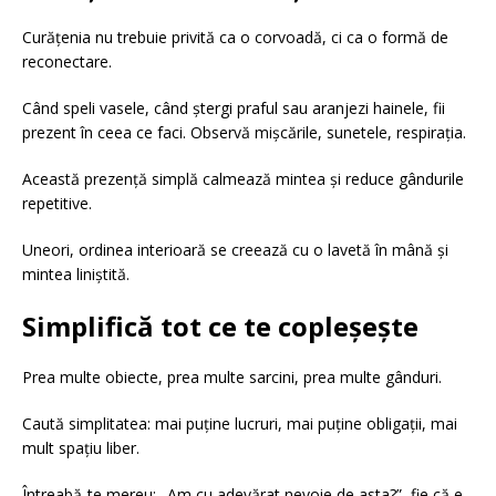
Curățenia nu trebuie privită ca o corvoadă, ci ca o formă de
reconectare.
Când speli vasele, când ștergi praful sau aranjezi hainele, fii
prezent în ceea ce faci. Observă mișcările, sunetele, respirația.
Această prezență simplă calmează mintea și reduce gândurile
repetitive.
Uneori, ordinea interioară se creează cu o lavetă în mână și
mintea liniștită.
Simplifică tot ce te copleșește
Prea multe obiecte, prea multe sarcini, prea multe gânduri.
Caută simplitatea: mai puține lucruri, mai puține obligații, mai
mult spațiu liber.
Întreabă-te mereu: „Am cu adevărat nevoie de asta?”, fie că e