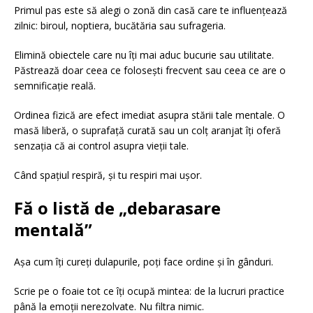
Primul pas este să alegi o zonă din casă care te influențează
zilnic: biroul, noptiera, bucătăria sau sufrageria.
Elimină obiectele care nu îți mai aduc bucurie sau utilitate.
Păstrează doar ceea ce folosești frecvent sau ceea ce are o
semnificație reală.
Ordinea fizică are efect imediat asupra stării tale mentale. O
masă liberă, o suprafață curată sau un colț aranjat îți oferă
senzația că ai control asupra vieții tale.
Când spațiul respiră, și tu respiri mai ușor.
Fă o listă de „debarasare
mentală”
Așa cum îți cureți dulapurile, poți face ordine și în gânduri.
Scrie pe o foaie tot ce îți ocupă mintea: de la lucruri practice
până la emoții nerezolvate. Nu filtra nimic.