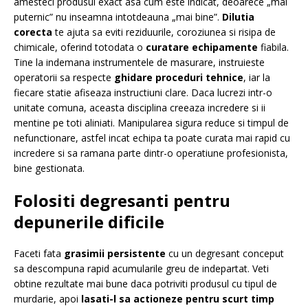
amesteci produsul exact asa cum este indicat, deoarece „mai
puternic” nu inseamna intotdeauna „mai bine”.
Dilutia
corecta
te ajuta sa eviti reziduurile, coroziunea si risipa de
chimicale, oferind totodata o
curatare echipamente
fiabila.
Tine la indemana instrumentele de masurare, instruieste
operatorii sa respecte
ghidare proceduri tehnice
, iar la
fiecare statie afiseaza instructiuni clare. Daca lucrezi intr-o
unitate comuna, aceasta disciplina creeaza incredere si ii
mentine pe toti aliniati. Manipularea sigura reduce si timpul de
nefunctionare, astfel incat echipa ta poate curata mai rapid cu
incredere si sa ramana parte dintr-o operatiune profesionista,
bine gestionata.
Folositi degresanti pentru
depunerile dificile
Faceti fata
grasimii persistente
cu un degresant conceput
sa descompuna rapid acumularile greu de indepartat. Veti
obtine rezultate mai bune daca potriviti produsul cu tipul de
murdarie, apoi
lasati-l sa actioneze pentru scurt timp