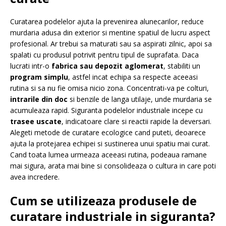
Curatarea podelelor ajuta la prevenirea alunecarilor, reduce
murdaria adusa din exterior si mentine spatiul de lucru aspect
profesional. Ar trebui sa maturati sau sa aspirati zilnic, apoi sa
spalati cu produsul potrivit pentru tipul de suprafata. Daca
lucrati intr-o
fabrica sau depozit aglomerat
, stabiliti un
program simplu
, astfel incat echipa sa respecte aceeasi
rutina si sa nu fie omisa nicio zona. Concentrati-va pe colturi,
intrarile din doc
si benzile de langa utilaje, unde murdaria se
acumuleaza rapid. Siguranta podelelor industriale incepe cu
trasee uscate
, indicatoare clare si reactii rapide la deversari.
Alegeti metode de curatare ecologice cand puteti, deoarece
ajuta la protejarea echipei si sustinerea unui spatiu mai curat.
Cand toata lumea urmeaza aceeasi rutina, podeaua ramane
mai sigura, arata mai bine si consolideaza o cultura in care poti
avea incredere.
Cum se utilizeaza produsele de
curatare industriale in siguranta?