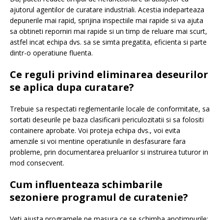
ajutorul agentilor de curatare industriali. Acestia indeparteaza
depunerile mai rapid, sprijina inspectiile mai rapide si va ajuta
sa obtineti reporniri mai rapide si un timp de reluare mai scurt,
astfel incat echipa dvs. sa se simta pregatita, eficienta si parte
dintr-o operatiune fluenta.
Ce reguli privind eliminarea deseurilor
se aplica dupa curatare?
Trebuie sa respectati reglementarile locale de conformitate, sa
sortati deseurile pe baza clasificarii periculozitatii si sa folositi
containere aprobate. Voi proteja echipa dvs., voi evita
amenzile si voi mentine operatiunile in desfasurare fara
probleme, prin documentarea preluarilor si instruirea tuturor in
mod consecvent.
Cum influenteaza schimbarile
sezoniere programul de curatenie?
Veti ajusta programele pe masura ce se schimba anotimpurile: