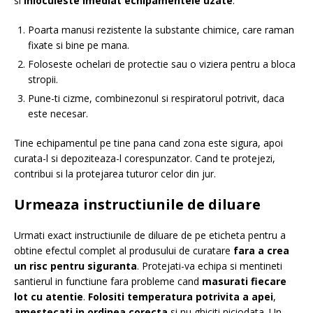
si
inlocuieste imediat echipamentele uzate
.
Poarta manusi rezistente la substante chimice, care raman
fixate si bine pe mana.
Foloseste ochelari de protectie sau o viziera pentru a bloca
stropii.
Pune-ti cizme, combinezonul si respiratorul potrivit, daca
este necesar.
Tine echipamentul pe tine pana cand zona este sigura, apoi
curata-l si depoziteaza-l corespunzator. Cand te protejezi,
contribui si la protejarea tuturor celor din jur.
Urmeaza instructiunile de diluare
Urmati exact instructiunile de diluare de pe eticheta pentru a
obtine efectul complet al produsului de curatare
fara a crea
un risc pentru siguranta
. Protejati-va echipa si mentineti
santierul in functiune fara probleme cand
masurati fiecare
lot cu atentie
.
Folositi temperatura potrivita a apei
,
amestecati in ordinea corecta
si nu ghiciti niciodata. Un