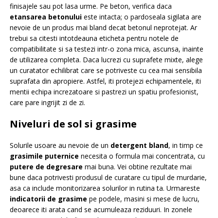
finisajele sau pot lasa urme. Pe beton, verifica daca
etansarea betonului
este intacta; o pardoseala sigilata are
nevoie de un produs mai bland decat betonul neprotejat. Ar
trebui sa citesti intotdeauna eticheta pentru notele de
compatibilitate si sa testezi intr-o zona mica, ascunsa, inainte
de utilizarea completa. Daca lucrezi cu suprafete mixte, alege
un curatator echilibrat care se potriveste cu cea mai sensibila
suprafata din apropiere. Astfel, iti protejezi echipamentele, iti
mentii echipa increzatoare si pastrezi un spatiu profesionist,
care pare ingrijit zi de zi.
Niveluri de sol si grasime
Solurile usoare au nevoie de un
detergent bland
, in timp ce
grasimile puternice
necesita o formula mai concentrata, cu
putere de degresare
mai buna. Vei obtine rezultate mai
bune daca potrivesti produsul de curatare cu tipul de murdarie,
asa ca include monitorizarea solurilor in rutina ta. Urmareste
indicatorii de grasime
pe podele, masini si mese de lucru,
deoarece iti arata cand se acumuleaza reziduuri. In zonele