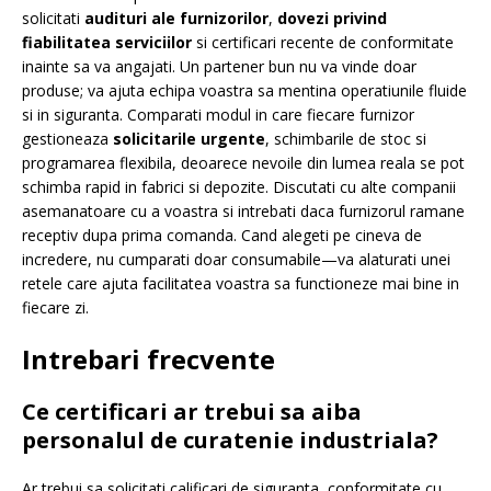
solicitati
audituri ale furnizorilor
,
dovezi privind
fiabilitatea serviciilor
si certificari recente de conformitate
inainte sa va angajati. Un partener bun nu va vinde doar
produse; va ajuta echipa voastra sa mentina operatiunile fluide
si in siguranta. Comparati modul in care fiecare furnizor
gestioneaza
solicitarile urgente
, schimbarile de stoc si
programarea flexibila, deoarece nevoile din lumea reala se pot
schimba rapid in fabrici si depozite. Discutati cu alte companii
asemanatoare cu a voastra si intrebati daca furnizorul ramane
receptiv dupa prima comanda. Cand alegeti pe cineva de
incredere, nu cumparati doar consumabile—va alaturati unei
retele care ajuta facilitatea voastra sa functioneze mai bine in
fiecare zi.
Intrebari frecvente
Ce certificari ar trebui sa aiba
personalul de curatenie industriala?
Ar trebui sa solicitati calificari de siguranta, conformitate cu