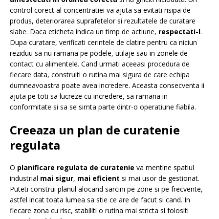
control corect al concentratiei va ajuta sa evitati risipa de
produs, deteriorarea suprafetelor si rezultatele de curatare
slabe. Daca eticheta indica un timp de actiune,
respectati-l
.
Dupa curatare, verificati cerintele de clatire pentru ca niciun
reziduu sa nu ramana pe podele, utilaje sau in zonele de
contact cu alimentele. Cand urmati aceeasi procedura de
fiecare data, construiti o rutina mai sigura de care echipa
dumneavoastra poate avea incredere. Aceasta consecventa ii
ajuta pe toti sa lucreze cu incredere, sa ramana in
conformitate si sa se simta parte dintr-o operatiune fiabila.
Creeaza un plan de curatenie
regulata
O
planificare regulata de curatenie
va mentine spatiul
industrial
mai sigur
,
mai eficient
si mai usor de gestionat.
Puteti construi planul alocand sarcini pe zone si pe frecvente,
astfel incat toata lumea sa stie ce are de facut si cand. In
fiecare zona cu risc, stabiliti o rutina mai stricta si folositi