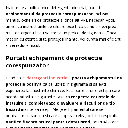
Inainte de a aplica orice detergent industrial, pune-ti
echipamentul de protectie corespunzator
, inclusiv
manusi, ochelari de protectie si orice alt PPE necesar. Apoi,
urmeaza instructiunile de diluare exact, ca sa nu diluezi prea
mult detergentul sau sa creezi un pericol de siguranta. Daca
masori cu atentie si te protejezi inainte, vei curata mai eficient
si vei reduce riscul.
Purtati echipament de protectie
corespunzator
Cand aplici
detergenti industriali
,
poarta echipamentul de
protectie potrivit
ca sa lucrezi in siguranta si sa eviti
expunerea la substante chimice. Faci parte dintr-o echipa care
acorda prioritate sigurantei, asa ca
respecta cerintele de
instruire
si
completeaza o evaluare a riscurilor de tip
hazard
inainte sa incepi. Alege echipamentul care se
potriveste cu sarcina si care acopera pielea, ochii si respiratia.
Verifica fiecare articol pentru deteriorari
, poarta-l corect