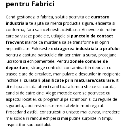
pentru Fabrici
Cand gestionezi o fabrica, solutia potrivita de
curatare
industriala
te ajuta sa mentii productia sigura, eficienta si
conforma, fara sa incetinesti activitatea. Ai nevoie de rutine
care sa vizeze podelele, utilajele si
punctele de contact
frecvent
inainte ca murdaria sa se transforme in opriri
neplanificate. Foloseste
extragerea industriala a prafului
pentru a captura particulele din aer chiar la sursa, protejand
lucratorii si echipamentele. Pentru
zonele comune de
depozitare
, strange controlul contaminarii in depozit cu
trasee clare de circulatie, manipulare a deseurilor in recipiente
inchise si
curatari planificate prin maturare/caturare
. Iti
tii echipa aliniata atunci cand toata lumea stie ce se curata,
cand si de catre cine. Alege metode care se potrivesc cu
aspectul locatiei, cu programul pe schimburi si cu regulile de
siguranta, apoi revizuieste rezultatele in mod regulat.
Procedand astfel, construiesti o unitate mai curata, incredere
mai solida in randul echipei si mai putine surprize in timpul
inspectiilor sau auditului.