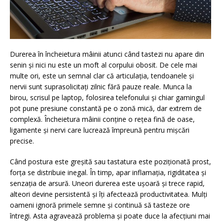
Durerea în încheietura mâinii atunci când tastezi nu apare din
senin și nici nu este un moft al corpului obosit. De cele mai
multe ori, este un semnal clar că articulația, tendoanele și
nervii sunt suprasolicitați zilnic fără pauze reale. Munca la
birou, scrisul pe laptop, folosirea telefonului și chiar gamingul
pot pune presiune constantă pe o zonă mică, dar extrem de
complexă. Încheietura mâinii conține o rețea fină de oase,
ligamente și nervi care lucrează împreună pentru mișcări
precise.
Când postura este greșită sau tastatura este poziționată prost,
forța se distribuie inegal. În timp, apar inflamația, rigiditatea și
senzația de arsură. Uneori durerea este ușoară și trece rapid,
alteori devine persistentă și îți afectează productivitatea. Mulți
oameni ignoră primele semne și continuă să tasteze ore
întregi. Asta agravează problema și poate duce la afecțiuni mai