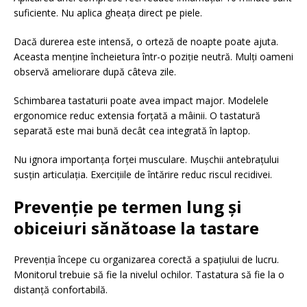
suficiente. Nu aplica gheața direct pe piele.
Dacă durerea este intensă, o orteză de noapte poate ajuta.
Aceasta menține încheietura într-o poziție neutră. Mulți oameni
observă ameliorare după câteva zile.
Schimbarea tastaturii poate avea impact major. Modelele
ergonomice reduc extensia forțată a mâinii. O tastatură
separată este mai bună decât cea integrată în laptop.
Nu ignora importanța forței musculare. Mușchii antebrațului
susțin articulația. Exercițiile de întărire reduc riscul recidivei.
Prevenție pe termen lung și
obiceiuri sănătoase la tastare
Prevenția începe cu organizarea corectă a spațiului de lucru.
Monitorul trebuie să fie la nivelul ochilor. Tastatura să fie la o
distanță confortabilă.