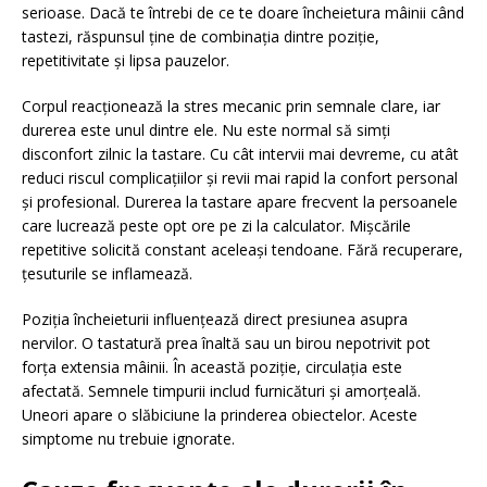
serioase. Dacă te întrebi de ce te doare încheietura mâinii când
tastezi, răspunsul ține de combinația dintre poziție,
repetitivitate și lipsa pauzelor.
Corpul reacționează la stres mecanic prin semnale clare, iar
durerea este unul dintre ele. Nu este normal să simți
disconfort zilnic la tastare. Cu cât intervii mai devreme, cu atât
reduci riscul complicațiilor și revii mai rapid la confort personal
și profesional. Durerea la tastare apare frecvent la persoanele
care lucrează peste opt ore pe zi la calculator. Mișcările
repetitive solicită constant aceleași tendoane. Fără recuperare,
țesuturile se inflamează.
Poziția încheieturii influențează direct presiunea asupra
nervilor. O tastatură prea înaltă sau un birou nepotrivit pot
forța extensia mâinii. În această poziție, circulația este
afectată. Semnele timpurii includ furnicături și amorțeală.
Uneori apare o slăbiciune la prinderea obiectelor. Aceste
simptome nu trebuie ignorate.