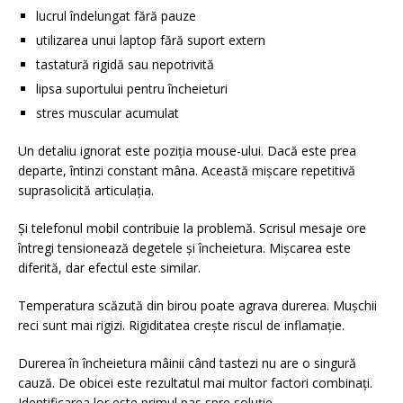
lucrul îndelungat fără pauze
utilizarea unui laptop fără suport extern
tastatură rigidă sau nepotrivită
lipsa suportului pentru încheieturi
stres muscular acumulat
Un detaliu ignorat este poziția mouse-ului. Dacă este prea
departe, întinzi constant mâna. Această mișcare repetitivă
suprasolicită articulația.
Și telefonul mobil contribuie la problemă. Scrisul mesaje ore
întregi tensionează degetele și încheietura. Mișcarea este
diferită, dar efectul este similar.
Temperatura scăzută din birou poate agrava durerea. Mușchii
reci sunt mai rigizi. Rigiditatea crește riscul de inflamație.
Durerea în încheietura mâinii când tastezi nu are o singură
cauză. De obicei este rezultatul mai multor factori combinați.
Identificarea lor este primul pas spre soluție.