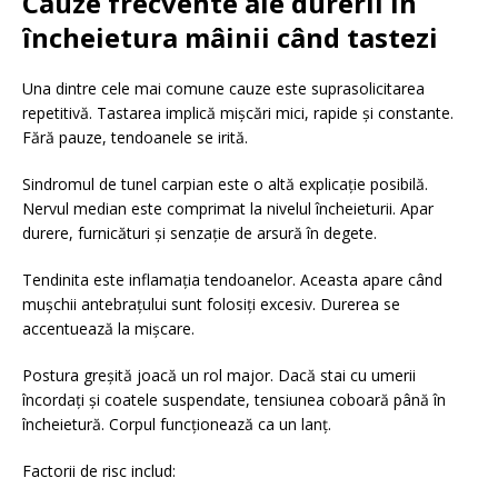
Cauze frecvente ale durerii în
încheietura mâinii când tastezi
Una dintre cele mai comune cauze este suprasolicitarea
repetitivă. Tastarea implică mișcări mici, rapide și constante.
Fără pauze, tendoanele se irită.
Sindromul de tunel carpian este o altă explicație posibilă.
Nervul median este comprimat la nivelul încheieturii. Apar
durere, furnicături și senzație de arsură în degete.
Tendinita este inflamația tendoanelor. Aceasta apare când
mușchii antebrațului sunt folosiți excesiv. Durerea se
accentuează la mișcare.
Postura greșită joacă un rol major. Dacă stai cu umerii
încordați și coatele suspendate, tensiunea coboară până în
încheietură. Corpul funcționează ca un lanț.
Factorii de risc includ: