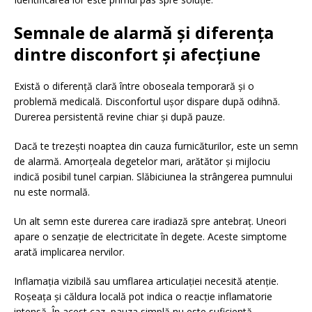
Semnale de alarmă și diferența
dintre disconfort și afecțiune
Există o diferență clară între oboseala temporară și o
problemă medicală. Disconfortul ușor dispare după odihnă.
Durerea persistentă revine chiar și după pauze.
Dacă te trezești noaptea din cauza furnicăturilor, este un semn
de alarmă. Amorțeala degetelor mari, arătător și mijlociu
indică posibil tunel carpian. Slăbiciunea la strângerea pumnului
nu este normală.
Un alt semn este durerea care iradiază spre antebraț. Uneori
apare o senzație de electricitate în degete. Aceste simptome
arată implicarea nervilor.
Inflamația vizibilă sau umflarea articulației necesită atenție.
Roșeața și căldura locală pot indica o reacție inflamatorie
intensă. În acest caz, pauza simplă nu este suficientă.