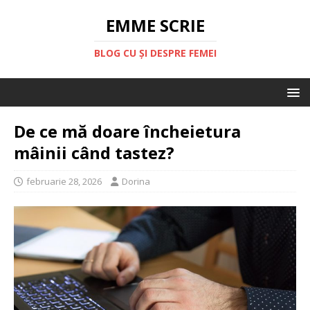
EMME SCRIE
BLOG CU ȘI DESPRE FEMEI
De ce mă doare încheietura
mâinii când tastez?
februarie 28, 2026
Dorina