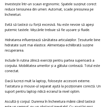
Investește într-un scaun ergonomic. Spatele susținut corect
reduce tensiunea din umeri. Automat, scade presiunea pe
încheieturi.
Evită să tastezi cu forță excesivă. Nu este nevoie să apeși
puternic tastele. Mișcările trebuie să fie ușoare și fluide.
Hidratarea influențează sănătatea articulațiilor. Țesuturile bine
hidratate sunt mai elastice. Alimentația echilibrată susține
recuperarea.
Include în rutina zilnică exerciții pentru partea superioară a
corpului. Mobilitatea umerilor și a gâtului contează. Totul este
conectat.
Dacă lucrezi mult la laptop, folosește accesorii externe.
Tastatura și mouse-ul separat ajută la poziționare corectă. Un
suport pentru laptop ridică ecranul la nivel optim.
Ascultă-ți corpul. Durerea în încheietura mâinii când tastezi
este un semnal, nu un obstacol inevitabil. Cu ajustări mici,