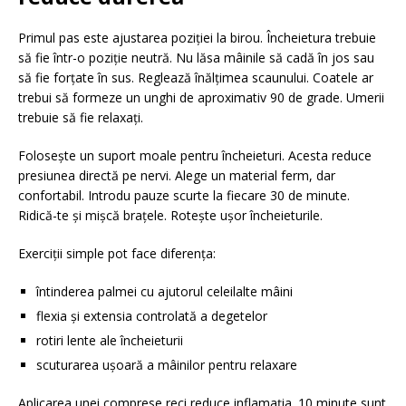
Primul pas este ajustarea poziției la birou. Încheietura trebuie
să fie într-o poziție neutră. Nu lăsa mâinile să cadă în jos sau
să fie forțate în sus. Reglează înălțimea scaunului. Coatele ar
trebui să formeze un unghi de aproximativ 90 de grade. Umerii
trebuie să fie relaxați.
Folosește un suport moale pentru încheieturi. Acesta reduce
presiunea directă pe nervi. Alege un material ferm, dar
confortabil. Introdu pauze scurte la fiecare 30 de minute.
Ridică-te și mișcă brațele. Rotește ușor încheieturile.
Exerciții simple pot face diferența:
întinderea palmei cu ajutorul celeilalte mâini
flexia și extensia controlată a degetelor
rotiri lente ale încheieturii
scuturarea ușoară a mâinilor pentru relaxare
Aplicarea unei comprese reci reduce inflamația. 10 minute sunt