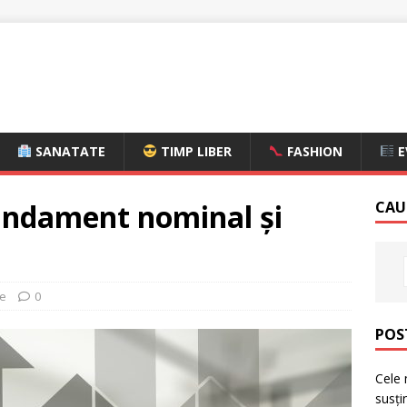
SANATATE
TIMP LIBER
FASHION
E
randament nominal și
CAU
e
0
POS
Cele 
susți