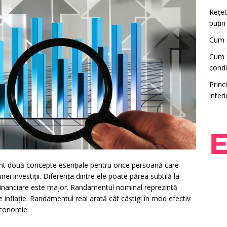
Rețet
puțin
Cum r
Cum f
condi
Princi
interi
nt două concepte esențiale pentru orice persoană care
i investiții. Diferența dintre ele poate părea subtilă la
 financiare este major. Randamentul nominal reprezintă
e inflație. Randamentul real arată cât câștigi în mod efectiv
 economie.