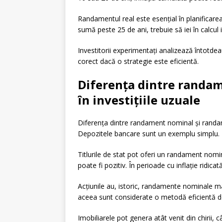
Randamentul real este esențial în planificar
sumă peste 25 de ani, trebuie să iei în calcul i
Investitorii experimentați analizează întotde
corect dacă o strategie este eficientă.
Diferența dintre randa
în investițiile uzuale
Diferența dintre randament nominal și randam
Depozitele bancare sunt un exemplu simplu. De
Titlurile de stat pot oferi un randament nomin
poate fi pozitiv. În perioade cu inflație ridicat
Acțiunile au, istoric, randamente nominale ma
aceea sunt considerate o metodă eficientă de 
Imobiliarele pot genera atât venit din chirii, 