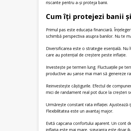
riscante pentru a-și proteja banii.
Cum îți protejezi banii ș
Primul pas este educația financiară. Înțelege
schimbă perspectiva asupra banilor. Nu te mai 
Diversificarea este o strategie esențială. Nu î
care au potențial de creștere peste inflație.
Investește pe termen lung. Fluctuațiile pe ter
productive au șanse mai mari să genereze ra
Reinvestește câștigurile. Efectul de compunere
mici de randament real pot duce la creșteri se
Urmărește constant rata inflației. Ajustează-
Flexibilitatea este un avantaj major.
Evită capcana confortului aparent. Un cont 
inflația este mai mare, siguranța este doar ilu