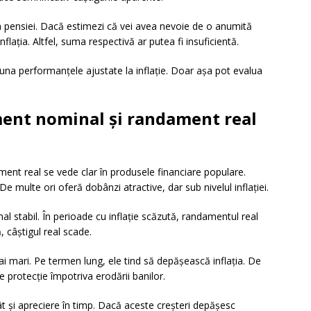
ea pensiei. Dacă estimezi că vei avea nevoie de o anumită
nflația. Altfel, suma respectivă ar putea fi insuficientă.
auna performanțele ajustate la inflație. Doar așa pot evalua
ment nominal și randament real
ent real se vede clar în produsele financiare populare.
 multe ori oferă dobânzi atractive, dar sub nivelul inflației.
al stabil. În perioade cu inflație scăzută, randamentul real
ă, câștigul real scade.
i mari. Pe termen lung, ele tind să depășească inflația. De
protecție împotriva erodării banilor.
cât și apreciere în timp. Dacă aceste creșteri depășesc