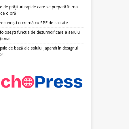
e de prăjituri rapide care se prepară în mai
 de o oră
ecunoști o cremă cu SPF de calitate
olosești funcția de dezumidificare a aerului
ționat
piile de bază ale stilului Japandi în designul
or