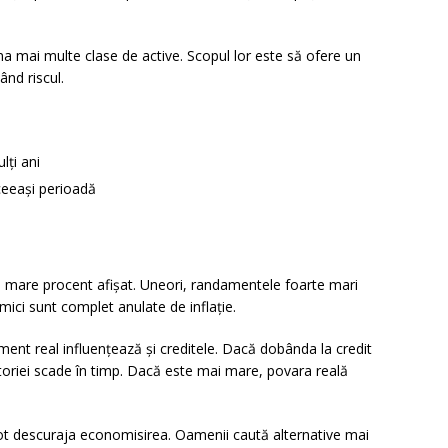
ina mai multe clase de active. Scopul lor este să ofere un
nd riscul.
lți ani
ceeași perioadă
mai mare procent afișat. Uneori, randamentele foarte mari
 mici sunt complet anulate de inflație.
ent real influențează și creditele. Dacă dobânda la credit
datoriei scade în timp. Dacă este mai mare, povara reală
t descuraja economisirea. Oamenii caută alternative mai