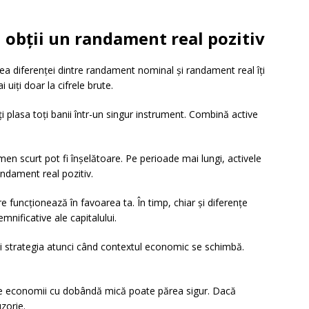
i obții un randament real pozitiv
rea diferenței dintre randament nominal și randament real îți
uiți doar la cifrele brute.
ți plasa toți banii într-un singur instrument. Combină active
men scurt pot fi înșelătoare. Pe perioade mai lungi, activele
ndament real pozitiv.
 funcționează în favoarea ta. În timp, chiar și diferențe
mnificative ale capitalului.
ți strategia atunci când contextul economic se schimbă.
de economii cu dobândă mică poate părea sigur. Dacă
zorie.