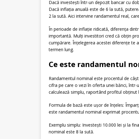
Dacă investești într-un depozit bancar cu do
Dacă inflația anuală este de 6 la sută, puter
2 la sută. Aici intervine randamentul real, care
În perioade de inflație ridicată, diferența d
importantă. Mulți investitori cred că obțin pro
cumpărare. Înțelegerea acestei diferențe te ajut
termen lung.
Ce este randamentul nom
Randamentul nominal este procentul de câștig o
cifra pe care o vezi în oferta unei bănci, într
calculează simplu, raportând profitul obținut 
Formula de bază este ușor de înțeles: Împarți câ
este randamentul nominal exprimat procentu
Exemplu simplu: Investești 10.000 lei și la fin
nominal este 8 la sută.