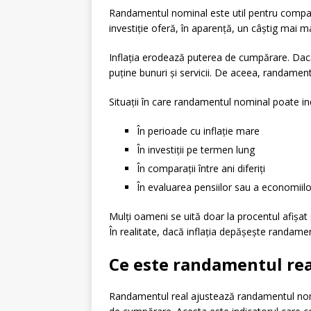
Randamentul nominal este util pentru comparaț
investiție oferă, în aparență, un câștig mai m
Inflația erodează puterea de cumpărare. Dac
puține bunuri și servicii. De aceea, randame
Situații în care randamentul nominal poate in
În perioade cu inflație mare
În investiții pe termen lung
În comparații între ani diferiți
În evaluarea pensiilor sau a economiil
Mulți oameni se uită doar la procentul afișat
În realitate, dacă inflația depășește randament
Ce este randamentul rea
Randamentul real ajustează randamentul nomina