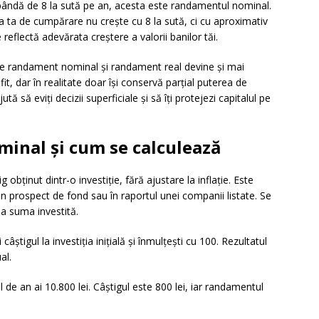
bândă de 8 la sută pe an, acesta este randamentul nominal.
ea ta de cumpărare nu crește cu 8 la sută, ci cu aproximativ
 reflectă adevărata creștere a valorii banilor tăi.
intre randament nominal și randament real devine și mai
fit, dar în realitate doar își conservă parțial puterea de
ă să eviți decizii superficiale și să îți protejezi capitalul pe
inal și cum se calculează
bținut dintr-o investiție, fără ajustare la inflație. Este
-un prospect de fond sau în raportul unei companii listate. Se
la suma investită.
știgul la investiția inițială și înmulțești cu 100. Rezultatul
al.
al de an ai 10.800 lei. Câștigul este 800 lei, iar randamentul