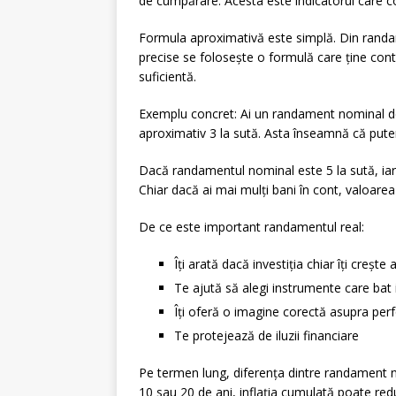
de cumpărare. Acesta este indicatorul care con
Formula aproximativă este simplă. Din randame
precise se folosește o formulă care ține cont
suficientă.
Exemplu concret: Ai un randament nominal de 1
aproximativ 3 la sută. Asta înseamnă că pute
Dacă randamentul nominal este 5 la sută, iar 
Chiar dacă ai mai mulți bani în cont, valoarea 
De ce este important randamentul real:
Îți arată dacă investiția chiar îți crește
Te ajută să alegi instrumente care bat i
Îți oferă o imagine corectă asupra pe
Te protejează de iluzii financiare
Pe termen lung, diferența dintre randament n
10 sau 20 de ani, inflația cumulată poate red