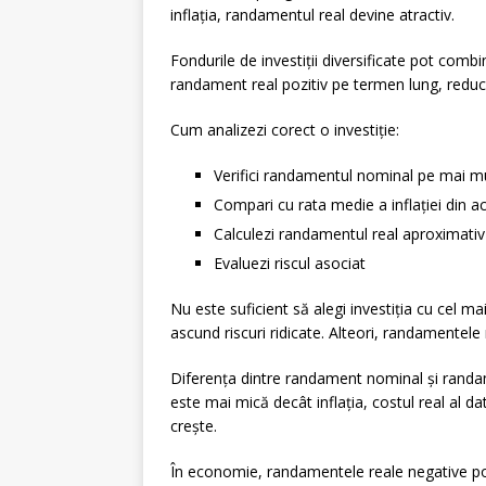
inflația, randamentul real devine atractiv.
Fondurile de investiții diversificate pot comb
randament real pozitiv pe termen lung, reducâ
Cum analizezi corect o investiție:
Verifici randamentul nominal pe mai mu
Compari cu rata medie a inflației din a
Calculezi randamentul real aproximativ
Evaluezi riscul asociat
Nu este suficient să alegi investiția cu cel 
ascund riscuri ridicate. Alteori, randamentele
Diferența dintre randament nominal și randam
este mai mică decât inflația, costul real al 
crește.
În economie, randamentele reale negative po