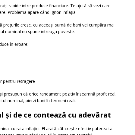
ii rapide între produse financiare. Te ajută să vezi care
are. Problema apare când ignori inflația.
ă prețurile cresc, cu aceeași sumă de bani vei cumpăra mai
ntul nominal nu spune întreaga poveste.
duce în eroare:
or pentru retragere
 și presupun că orice randament pozitiv înseamnă profit real.
ul nominal, pierzi bani în termeni reali.
l și de ce contează cu adevărat
l cu rata inflației. El arată cât crește efectiv puterea ta