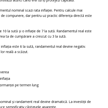
tează atunci când vrei să îți protejezi capitalul.
ntul nominal scazi rata inflației. Pentru calcule mai
 de compunere, dar pentru uz practic diferența directă este
0 la sută și o inflație de 7 la sută. Randamentul real este
rea ta de cumpărare a crescut cu 3 la sută.
inflația este 6 la sută, randamentul real devine negativ.
lor reală a scăzut.
 averea
nflația
rformanței pe termen lung
ominal și randament real devine dramatică. La investiții de
uce semnificativ câștigurile aparente.