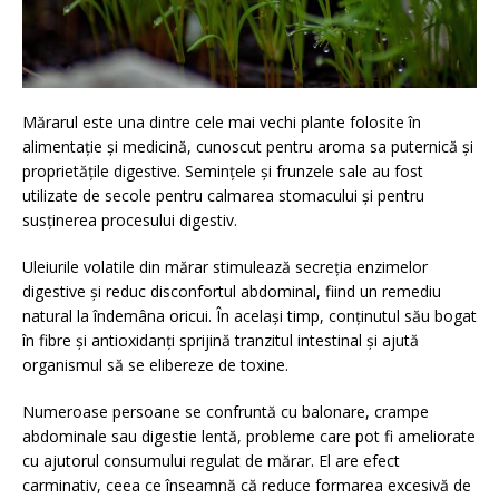
Mărarul este una dintre cele mai vechi plante folosite în
alimentație și medicină, cunoscut pentru aroma sa puternică și
proprietățile digestive. Semințele și frunzele sale au fost
utilizate de secole pentru calmarea stomacului și pentru
susținerea procesului digestiv.
Uleiurile volatile din mărar stimulează secreția enzimelor
digestive și reduc disconfortul abdominal, fiind un remediu
natural la îndemâna oricui. În același timp, conținutul său bogat
în fibre și antioxidanți sprijină tranzitul intestinal și ajută
organismul să se elibereze de toxine.
Numeroase persoane se confruntă cu balonare, crampe
abdominale sau digestie lentă, probleme care pot fi ameliorate
cu ajutorul consumului regulat de mărar. El are efect
carminativ, ceea ce înseamnă că reduce formarea excesivă de