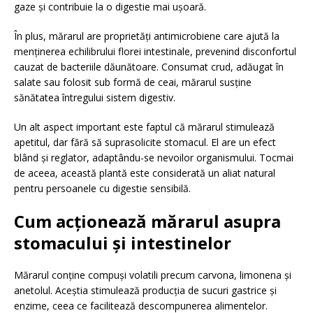
gaze și contribuie la o digestie mai ușoară.
În plus, mărarul are proprietăți antimicrobiene care ajută la
menținerea echilibrului florei intestinale, prevenind disconfortul
cauzat de bacteriile dăunătoare. Consumat crud, adăugat în
salate sau folosit sub formă de ceai, mărarul susține
sănătatea întregului sistem digestiv.
Un alt aspect important este faptul că mărarul stimulează
apetitul, dar fără să suprasolicite stomacul. El are un efect
blând și reglator, adaptându-se nevoilor organismului. Tocmai
de aceea, această plantă este considerată un aliat natural
pentru persoanele cu digestie sensibilă.
Cum acționează mărarul asupra
stomacului și intestinelor
Mărarul conține compuși volatili precum carvona, limonena și
anetolul. Aceștia stimulează producția de sucuri gastrice și
enzime, ceea ce facilitează descompunerea alimentelor.