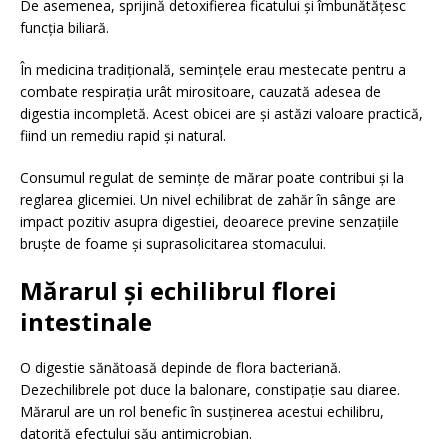
De asemenea, sprijină detoxifierea ficatului și îmbunătățesc
funcția biliară.
În medicina tradițională, semințele erau mestecate pentru a
combate respirația urât mirositoare, cauzată adesea de
digestia incompletă. Acest obicei are și astăzi valoare practică,
fiind un remediu rapid și natural.
Consumul regulat de semințe de mărar poate contribui și la
reglarea glicemiei. Un nivel echilibrat de zahăr în sânge are
impact pozitiv asupra digestiei, deoarece previne senzațiile
bruște de foame și suprasolicitarea stomacului.
Mărarul și echilibrul florei
intestinale
O digestie sănătoasă depinde de flora bacteriană.
Dezechilibrele pot duce la balonare, constipație sau diaree.
Mărarul are un rol benefic în susținerea acestui echilibru,
datorită efectului său antimicrobian.