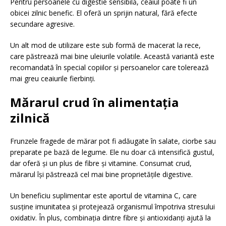
Pentru persoanele cu digestie sensibilă, ceaiul poate fi un
obicei zilnic benefic. El oferă un sprijin natural, fără efecte
secundare agresive.
Un alt mod de utilizare este sub formă de macerat la rece,
care păstrează mai bine uleiurile volatile. Această variantă este
recomandată în special copiilor și persoanelor care tolerează
mai greu ceaiurile fierbinți.
Mărarul crud în alimentația
zilnică
Frunzele fragede de mărar pot fi adăugate în salate, ciorbe sau
preparate pe bază de legume. Ele nu doar că intensifică gustul,
dar oferă și un plus de fibre și vitamine. Consumat crud,
mărarul își păstrează cel mai bine proprietățile digestive.
Un beneficiu suplimentar este aportul de vitamina C, care
susține imunitatea și protejează organismul împotriva stresului
oxidativ. În plus, combinația dintre fibre și antioxidanți ajută la