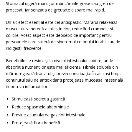
Stomacul digeră mai ușor mâncărurile grase sau greu de
procesat, iar senzația de greutate dispare mai rapid.
Un alt efect esențial este cel antispastic. Mărarul relaxează
musculatura netedă a intestinelor, reducând crampele și
colicile. Acest aspect este deosebit de important pentru
persoanele care suferă de sindromul colonului iritabil sau de
indigestii frecvente.
Beneficiile se resimt și la nivelul intestinului subțire, unde
absorbția nutrienților este mai eficientă. Fibrele solubile din
mărar reglează tranzitul și previn constipația. În același timp,
conținutul său de antioxidanți protejează mucoasa intestinală
împotriva inflamațiilor.
Stimulează secreția gastrică
Reduce spasmele abdominale
Previne acumularea gazelor intestinale
Protejează flora benefică