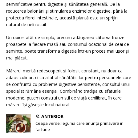
semnificative pentru digestie și sănătatea generală. De la
reducerea balonării și stimularea enzimelor digestive, până la
protecția florei intestinale, această plantă este un sprijin
natural de neînlocuit.
Un obicei atât de simplu, precum adăugarea câtorva frunze
proaspete la fiecare masă sau consumul ocazional de ceai de
semințe, poate transforma digestia într-un proces mai ușor și
mai plăcut.
Mărarul merită redescoperit și folosit constant, nu doar ca
adaos culinar, ci ca aliat al sănătății. Iar pentru persoanele care
se confruntă cu probleme digestive persistente, consultul unui
specialist rămâne esențial. Combinând tradiția cu sfaturile
moderne, putem construi un stil de viață echilibrat, în care
mărarul își găsește locul natural.
ANTERIOR
Ceapa verde: leguma care anunță primăvara în
farfurie