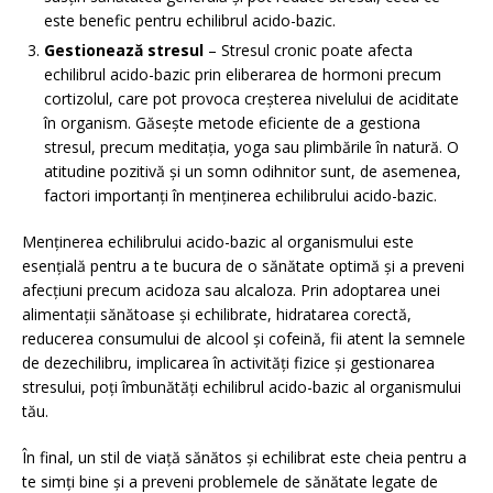
este benefic pentru echilibrul acido-bazic.
Gestionează stresul
– Stresul cronic poate afecta
echilibrul acido-bazic prin eliberarea de hormoni precum
cortizolul, care pot provoca creșterea nivelului de aciditate
în organism. Găsește metode eficiente de a gestiona
stresul, precum meditația, yoga sau plimbările în natură. O
atitudine pozitivă și un somn odihnitor sunt, de asemenea,
factori importanți în menținerea echilibrului acido-bazic.
Menținerea echilibrului acido-bazic al organismului este
esențială pentru a te bucura de o sănătate optimă și a preveni
afecțiuni precum acidoza sau alcaloza. Prin adoptarea unei
alimentații sănătoase și echilibrate, hidratarea corectă,
reducerea consumului de alcool și cofeină, fii atent la semnele
de dezechilibru, implicarea în activități fizice și gestionarea
stresului, poți îmbunătăți echilibrul acido-bazic al organismului
tău.
În final, un stil de viață sănătos și echilibrat este cheia pentru a
te simți bine și a preveni problemele de sănătate legate de