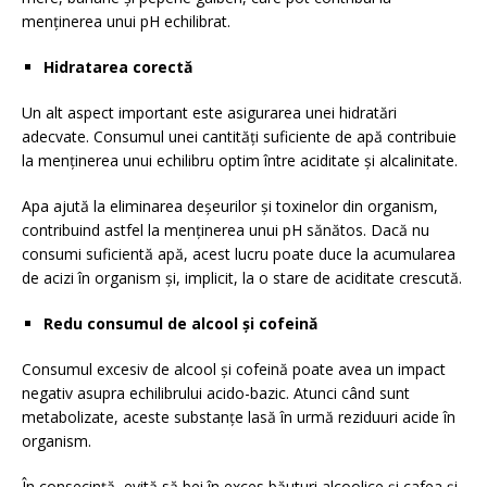
menținerea unui pH echilibrat.
Hidratarea corectă
Un alt aspect important este asigurarea unei hidratări
adecvate. Consumul unei cantități suficiente de apă contribuie
la menținerea unui echilibru optim între aciditate și alcalinitate.
Apa ajută la eliminarea deșeurilor și toxinelor din organism,
contribuind astfel la menținerea unui pH sănătos. Dacă nu
consumi suficientă apă, acest lucru poate duce la acumularea
de acizi în organism și, implicit, la o stare de aciditate crescută.
Redu consumul de alcool și cofeină
Consumul excesiv de alcool și cofeină poate avea un impact
negativ asupra echilibrului acido-bazic. Atunci când sunt
metabolizate, aceste substanțe lasă în urmă reziduuri acide în
organism.
În consecință, evită să bei în exces băuturi alcoolice și cafea și