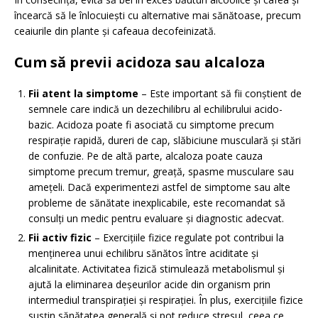
încearcă să le înlocuiești cu alternative mai sănătoase, precum
ceaiurile din plante și cafeaua decofeinizată.
Cum să previi acidoza sau alcaloza
Fii atent la simptome
– Este important să fii conștient de
semnele care indică un dezechilibru al echilibrului acido-
bazic. Acidoza poate fi asociată cu simptome precum
respirație rapidă, dureri de cap, slăbiciune musculară și stări
de confuzie. Pe de altă parte, alcaloza poate cauza
simptome precum tremur, greață, spasme musculare sau
amețeli. Dacă experimentezi astfel de simptome sau alte
probleme de sănătate inexplicabile, este recomandat să
consulți un medic pentru evaluare și diagnostic adecvat.
Fii activ fizic
– Exercițiile fizice regulate pot contribui la
menținerea unui echilibru sănătos între aciditate și
alcalinitate. Activitatea fizică stimulează metabolismul și
ajută la eliminarea deșeurilor acide din organism prin
intermediul transpirației și respirației. În plus, exercițiile fizice
susțin sănătatea generală și pot reduce stresul, ceea ce