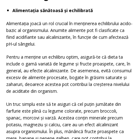
Alimentația sănătoasă și echilibrată
Alimentația joacă un rol crucial în menținerea echilibrului acido-
bazic al organismului. Anumite alimente pot fi clasificate ca
fiind acidifiante sau alcalinizante, în funcție de cum afectează
pH-ul sângelui.
Pentru a menține un echilibru optim, asigură-te că dieta ta
include o gamă variată de legume și fructe proaspete, care, în
general, au efecte alcalinizante. De asemenea, evită consumul
excesiv de alimente procesate, bogate în grăsimi saturate și
zaharuri, deoarece acestea pot contribui la creșterea nivelului
de aciditate din organism.
Un truc simplu este să te asiguri că cel puțin jumătate din
farfurie este plină cu legume colorate, precum broccoli,
spanac, morcovi și varză. Acestea conțin minerale precum
potasiu, magneziu și calciu, care au un efect alcalinizant
asupra organismului. În plus, mănâncă fructe proaspete ca
mere, banane și pepene galben, care pot contribui la