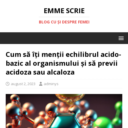
EMME SCRIE
BLOG CU ȘI DESPRE FEMEI
Cum să îți menții echilibrul acido-
bazic al organismului și să previi
acidoza sau alcaloza
august 2, 2023
adminys