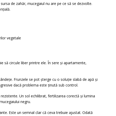
ă sursa de zahăr, mucegaiul nu are pe ce să se dezvolte.
nțială.
rilor vegetale
ie să circule liber printre ele. În sere și apartamente,
ândețe. Frunzele se pot șterge cu o soluție slabă de apă și
gresive dacă problema este ținută sub control.
zistente. Un sol echilibrat, fertilizarea corectă și lumina
 mucegaiului negru.
ante. Este un semnal clar că ceva trebuie ajustat. Odată