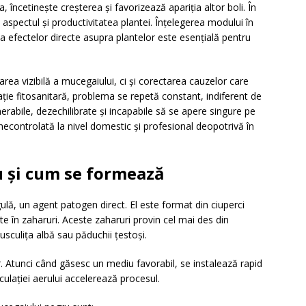
a, încetinește creșterea și favorizează apariția altor boli. În
aspectul și productivitatea plantei. Înțelegerea modului în
i a efectelor directe asupra plantelor este esențială pentru
ea vizibilă a mucegaiului, ci și corectarea cauzelor care
ație fitosanitară, problema se repetă constant, indiferent de
erabile, dezechilibrate și incapabile să se apere singure pe
 necontrolată la nivel domestic și profesional deopotrivă în
u și cum se formează
lă, un agent patogen direct. El este format din ciuperci
e în zaharuri. Aceste zaharuri provin cel mai des din
usculița albă sau păduchii țestoși.
r. Atunci când găsesc un mediu favorabil, se instalează rapid
rculației aerului accelerează procesul.