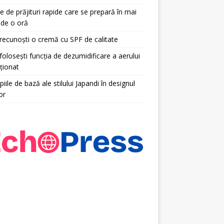
e de prăjituri rapide care se prepară în mai
 de o oră
ecunoști o cremă cu SPF de calitate
olosești funcția de dezumidificare a aerului
ționat
piile de bază ale stilului Japandi în designul
or