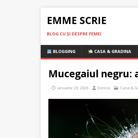
EMME SCRIE
BLOG CU ȘI DESPRE FEMEI
BLOGGING
CASA & GRADINA
Mucegaiul negru: a
ianuarie 29, 2026
Dorina
Casa & G