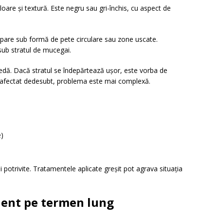
are și textură. Este negru sau gri-închis, cu aspect de
 apare sub formă de pete circulare sau zone uscate.
sub stratul de mucegai.
edă. Dacă stratul se îndepărtează ușor, este vorba de
e afectat dedesubt, problema este mai complexă.
e)
i potrivite. Tratamentele aplicate greșit pot agrava situația
cient pe termen lung