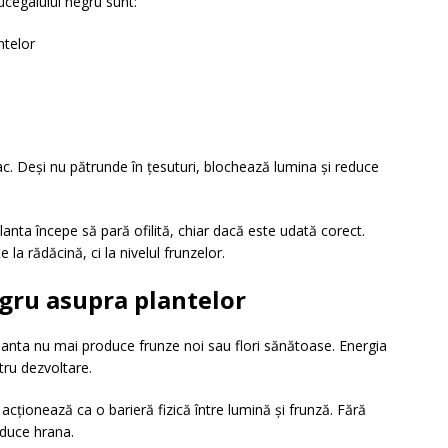
mucegaiului negru sunt:
ntelor
c. Deși nu pătrunde în țesuturi, blochează lumina și reduce
Planta începe să pară ofilită, chiar dacă este udată corect.
a rădăcină, ci la nivelul frunzelor.
gru asupra plantelor
. Planta nu mai produce frunze noi sau flori sănătoase. Energia
ru dezvoltare.
acționează ca o barieră fizică între lumină și frunză. Fără
oduce hrana.