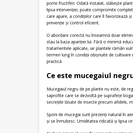
pomii fructiferi. Odată instalat, slăbește plant
lipsa intervenției, poate compromite complet 
care apare, a condițiilor care îl favorizează ș
prevenție și control eficient.
O abordare corectă nu înseamnă doar eliminar
stau la baza apariției lui. Fără o minimă educ
tratamentele aplicate, iar plantele rămân vuln
termen lung în condiții obișnuite de cultivare
practică.
Ce este mucegaiul negr
Mucegaiul negru de pe plante nu este, de regu
saprofite care se dezvoltă pe suprafețe bogat
secrețiile lăsate de insecte precum afidele, m
Sporii de mucegai sunt prezenți natural în ae
și se înmulțesc. Umiditatea ridicată și lipsa ci