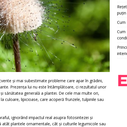
Rețet
puțin
Cum r
Cum f
condi
Princi
interi
cvente și mai subestimate probleme care apar în grădini,
plante. Prezența lui nu este întâmplătoare, ci rezultatul unor
ă și sănătatea generală a plantei. De cele mai multe ori,
la culoare, lipicioase, care acoperă frunzele, tulpinile sau
praful, ignorând impactul real asupra fotosintezei și
 atât plantele ornamentale, cât și culturile legumicole sau