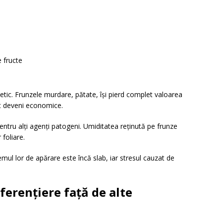
 fructe
etic. Frunzele murdare, pătate, își pierd complet valoarea
pot deveni economice.
tru alți agenți patogeni. Umiditatea reținută pe frunze
 foliare.
emul lor de apărare este încă slab, iar stresul cauzat de
iferențiere față de alte