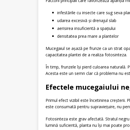
Factorii principali care favorizează apariția 
infestările cu insecte care sug seva pla
udarea excesivă și drenajul slab
aerisirea insuficientă a spațiului
densitatea prea mare a plantelor
Mucegaiul se așază pe frunze ca un strat opa
capacitatea plantei de a realiza fotosinteza.
În timp, frunzele își pierd culoarea naturală. 
Acesta este un semn clar că problema nu este l
Efectele mucegaiului ne
Primul efect vizibil este încetinirea creșterii
este consumată pentru supraviețuire, nu pent
Fotosinteza este grav afectată. Stratul negru 
lumină suficientă, planta nu își mai poate pr