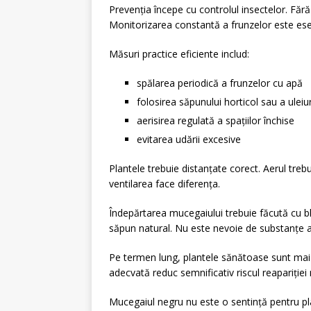
Prevenția începe cu controlul insectelor. Făr
Monitorizarea constantă a frunzelor este ese
Măsuri practice eficiente includ:
spălarea periodică a frunzelor cu apă
folosirea săpunului horticol sau a uleiu
aerisirea regulată a spațiilor închise
evitarea udării excesive
Plantele trebuie distanțate corect. Aerul trebu
ventilarea face diferența.
Îndepărtarea mucegaiului trebuie făcută cu bl
săpun natural. Nu este nevoie de substanțe a
Pe termen lung, plantele sănătoase sunt mai re
adecvată reduc semnificativ riscul reapariției
Mucegaiul negru nu este o sentință pentru pl