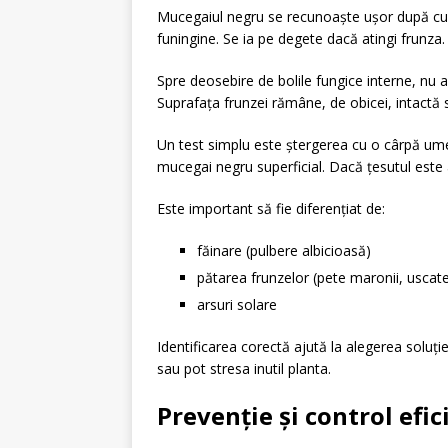
Mucegaiul negru se recunoaște ușor după culo
funingine. Se ia pe degete dacă atingi frunza.
Spre deosebire de bolile fungice interne, nu
Suprafața frunzei rămâne, de obicei, intactă 
Un test simplu este ștergerea cu o cârpă um
mucegai negru superficial. Dacă țesutul est
Este important să fie diferențiat de:
făinare (pulbere albicioasă)
pătarea frunzelor (pete maronii, uscat
arsuri solare
Identificarea corectă ajută la alegerea soluție
sau pot stresa inutil planta.
Prevenție și control efi