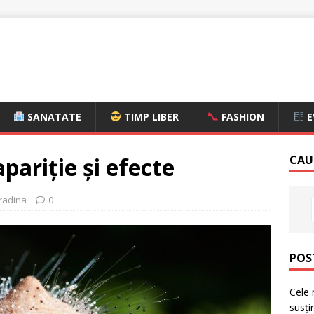
SANATATE
TIMP LIBER
FASHION
E
pariție și efecte
CAU
radina
0
POS
Cele 
susți