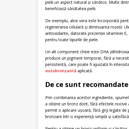
pielii un aspect natural și sănătos. Multe din
beneficiază sănătatea pielii.
De exemplu, aloe vera este încorporată pentru
regenerarea celulară și diminuarea roșeții. Ul
antioxidante, datorate prezenței vitaminei E, 
pentru toate tipurile de piele.
Un alt component cheie este DHA (dihidroxiace
produce un pigment temporar, fără a necesita
persistentă, care poate fi ajustată în intensita
autobronzantă
aplicată.
De ce sunt recomandate
Prin combinarea acestor ingrediente, spumel
a obține un bronz dorit, fără efectele nocive 
permit o aplicare ușoară, fără griji legate d
bronzare într-o experiență simplă și satisfăc
Pentru a obține un bronz uniform și sănătos,