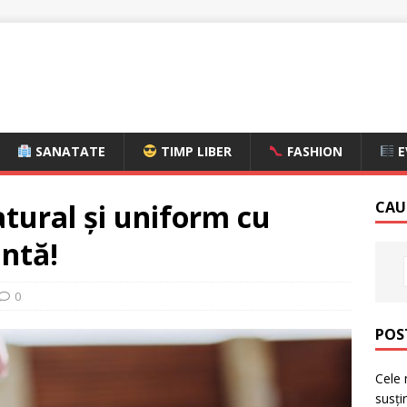
SANATATE
TIMP LIBER
FASHION
E
tural și uniform cu
CAU
ntă!
0
POS
Cele 
susți