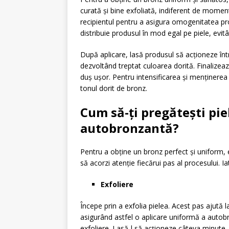
curată și bine exfoliată, indiferent de momentu
recipientul pentru a asigura omogenitatea pr
distribuie produsul în mod egal pe piele, evitâ
După aplicare, lasă produsul să acționeze într
dezvoltând treptat culoarea dorită. Finalizea
duș ușor. Pentru intensificarea și menținerea 
tonul dorit de bronz.
Cum să-ți pregătești pi
autobronzantă?
Pentru a obține un bronz perfect și uniform, e
să acorzi atenție fiecărui pas al procesului. I
Exfoliere
Începe prin a exfolia pielea. Acest pas ajută 
asigurând astfel o aplicare uniformă a autobr
exfoliere. Lasă-l să acționeze câteva minute