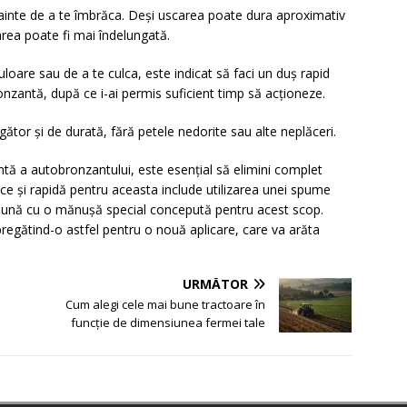
ainte de a te îmbrăca. Deși uscarea poate dura aproximativ
area poate fi mai îndelungată.
uloare sau de a te culca, este indicat să faci un duș rapid
zantă, după ce i-ai permis suficient timp să acționeze.
gător și de durată, fără petele nedorite sau alte neplăceri.
entă a autobronzantului, este esențial să elimini complet
e și rapidă pentru aceasta include utilizarea unei spume
reună cu o mănușă special concepută pentru acest scop.
pregătind-o astfel pentru o nouă aplicare, care va arăta
URMĂTOR
Cum alegi cele mai bune tractoare în
funcție de dimensiunea fermei tale