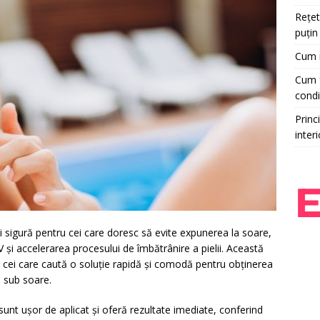
Rețet
puțin
Cum r
Cum f
condi
Princi
interi
i sigură pentru cei care doresc să evite expunerea la soare,
V și accelerarea procesului de îmbătrânire a pielii. Această
 cei care caută o soluție rapidă și comodă pentru obținerea
i sub soare.
t ușor de aplicat și oferă rezultate imediate, conferind