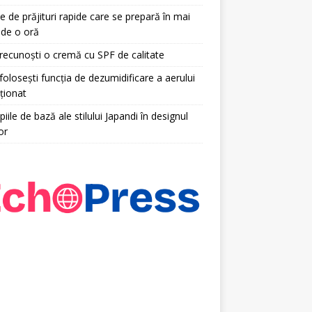
e de prăjituri rapide care se prepară în mai
 de o oră
ecunoști o cremă cu SPF de calitate
olosești funcția de dezumidificare a aerului
ționat
piile de bază ale stilului Japandi în designul
or