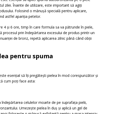
l zilei. Înainte de utilizare, este important să agiți
odusului. Folosind o mănușă specială pentru aplicare,
nd astfel apariția petelor.
e 4 și 6 ore, timp în care formula sa va pătrunde în piele,
ză procesul prin îndepărtarea excesului de produs printr-un
nuanței de bronz, repetă aplicarea zilnic până când obții
elea pentru spuma
ste esențial să îți pregătești pielea în mod corespunzător și
ată cum poți face asta:
la îndepărtarea celulelor moarte de pe suprafața pielii,
onzantului. Umezește pielea în duș și aplică un gel de
, apoi folosește o mănușă exfoliantă pentru a masa intensiv