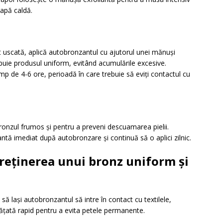
 apă caldă.
t uscată, aplică autobronzantul cu ajutorul unei mănuși
ibuie produsul uniform, evitând acumulările excesive.
p de 4-6 ore, perioadă în care trebuie să eviți contactul cu
ronzul frumos și pentru a preveni descuamarea pielii.
ntă imediat după autobronzare și continuă să o aplici zilnic.
eținerea unui bronz uniform și
să lași autobronzantul să intre în contact cu textilele,
rățată rapid pentru a evita petele permanente.