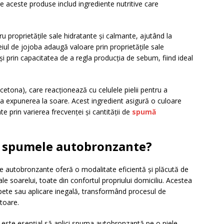
tre aceste produse includ ingrediente nutritive care
 proprietățile sale hidratante și calmante, ajutând la
eiul de jojoba adaugă valoare prin proprietățile sale
și prin capacitatea de a regla producția de sebum, fiind ideal
tona), care reacționează cu celulele pielii pentru a
 expunerea la soare. Acest ingredient asigură o culoare
te prin varierea frecvenței și cantității de
spumă
 spumele autobronzante?
e autobronzante oferă o modalitate eficientă și plăcută de
ale soarelui, toate din confortul propriului domiciliu. Acestea
e pete sau aplicare inegală, transformând procesul de
ătoare.
 este esențial să aplici spuma autobronzantă pe o piele