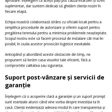
aprobare. Înțelegem că acești pași pot cauza întârzieri și stres
suplimentar, dar suntem dedicați să ghidăm clienții noștri în
fiecare etapă.
Echipa noastră colaborează strâns cu oficialii locali pentru a
simplifica procedurile de autorizare și oferim suport pentru
pregătirea terenului pentru a minimiza problemele neașteptate.
Scopul nostru este să facem procesul de instalare cât mai lin
posibil, în ciuda acestor provocări logistice inevitabile.
Anticipând și abordând aceste obstacole din timp, ne
propunem să livrăm casa visurilor tale eficient, fără a
compromite calitatea sau siguranța.
Suport post-vânzare și servicii de
garanție
Înțelegem că o acoperire clară a garanției și un suport prompt
sunt esențiale atunci când vine vorba despre investiția ta în
casă. Clienții evidențiază adesea modul în care transparența și