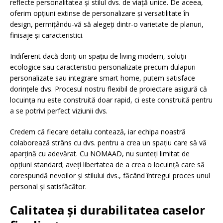
reflecte personalitatea și stilul dvs. de viață unice. De aceea,
oferim opțiuni extinse de personalizare și versatilitate în
design, permițându-vă să alegeți dintr-o varietate de planuri,
finisaje și caracteristici.
Indiferent dacă doriți un spațiu de living modern, soluții
ecologice sau caracteristici personalizate precum dulapuri
personalizate sau integrare smart home, putem satisface
dorințele dvs. Procesul nostru flexibil de proiectare asigură că
locuința nu este construită doar rapid, ci este construită pentru
a se potrivi perfect viziunii dvs.
Credem că fiecare detaliu contează, iar echipa noastră
colaborează strâns cu dvs. pentru a crea un spațiu care să vă
aparțină cu adevărat. Cu NOMAAD, nu sunteți limitat de
opțiuni standard; aveți libertatea de a crea o locuință care să
corespundă nevoilor și stilului dvs., făcând întregul proces unul
personal și satisfăcător.
Calitatea și durabilitatea caselor