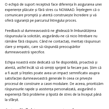
O echipă de suport receptivă face diferența în asigurarea unei
experiențe plăcute și fără stres cu NOMAAD. Înțelegem că o
comunicare promptă și atentă construiește încredere și vă
oferă siguranță pe parcursul întregului proces.
Feedback-ul dumneavoastră ne ghidează în îmbunătățirea
răspunsului la solicitări, asigurându-ne că nicio întrebare nu
rămâne fără răspuns. Când ne contactați, meritați răspunsuri
clare și empatic, care să răspundă preocupărilor
dumneavoastră specifice.
Echipa noastră este dedicată să fie disponibilă, proactivă și
atentă, astfel încât să vă simțiți sprijinit la fiecare pas. Știm că
a fi auzit și înțeles poate avea un impact semnificativ asupra
satisfacției dumneavoastră generale în ceea ce privește
procesul de construire a casei modulare. De aceea, prioritizăm
răspunsurile rapide și asistența personalizată, asigurând o
experiență fără probleme și lipsită de stres de la început până
la sfârșit.