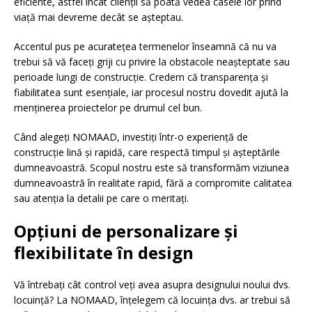
eficiente, astfel încât clienții să poată vedea casele lor prind
viață mai devreme decât se așteptau.
Accentul pus pe acuratețea termenelor înseamnă că nu va
trebui să vă faceți griji cu privire la obstacole neașteptate sau
perioade lungi de construcție. Credem că transparența și
fiabilitatea sunt esențiale, iar procesul nostru dovedit ajută la
menținerea proiectelor pe drumul cel bun.
Când alegeți NOMAAD, investiți într-o experiență de
construcție lină și rapidă, care respectă timpul și așteptările
dumneavoastră. Scopul nostru este să transformăm viziunea
dumneavoastră în realitate rapid, fără a compromite calitatea
sau atenția la detalii pe care o meritați.
Opțiuni de personalizare și
flexibilitate în design
Vă întrebați cât control veți avea asupra designului noului dvs.
locuință? La NOMAAD, înțelegem că locuința dvs. ar trebui să