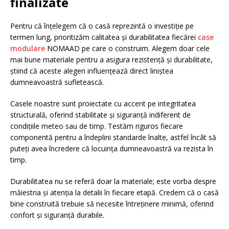
finalizate
Pentru că înțelegem că o casă reprezintă o investiție pe
termen lung, prioritizăm calitatea și durabilitatea fiecărei
case
modulare
NOMAAD pe care o construim. Alegem doar cele
mai bune materiale pentru a asigura rezistență și durabilitate,
știind că aceste alegeri influențează direct liniștea
dumneavoastră sufletească.
Casele noastre sunt proiectate cu accent pe integritatea
structurală, oferind stabilitate și siguranță indiferent de
condițiile meteo sau de timp. Testăm riguros fiecare
componentă pentru a îndeplini standarde înalte, astfel încât să
puteți avea încredere că locuința dumneavoastră va rezista în
timp.
Durabilitatea nu se referă doar la materiale; este vorba despre
măiestria și atenția la detalii în fiecare etapă. Credem că o casă
bine construită trebuie să necesite întreținere minimă, oferind
confort și siguranță durabile.