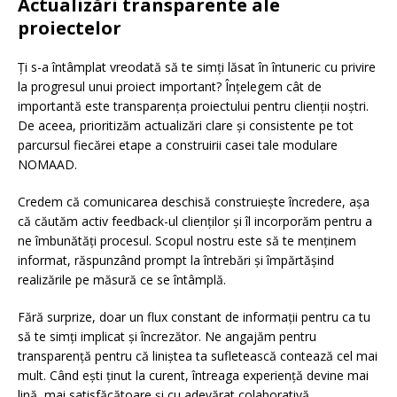
Actualizări transparente ale
proiectelor
Ți s-a întâmplat vreodată să te simți lăsat în întuneric cu privire
la progresul unui proiect important? Înțelegem cât de
importantă este transparența proiectului pentru clienții noștri.
De aceea, prioritizăm actualizări clare și consistente pe tot
parcursul fiecărei etape a construirii casei tale modulare
NOMAAD.
Credem că comunicarea deschisă construiește încredere, așa
că căutăm activ feedback-ul clienților și îl incorporăm pentru a
ne îmbunătăți procesul. Scopul nostru este să te menținem
informat, răspunzând prompt la întrebări și împărtășind
realizările pe măsură ce se întâmplă.
Fără surprize, doar un flux constant de informații pentru ca tu
să te simți implicat și încrezător. Ne angajăm pentru
transparență pentru că liniștea ta sufletească contează cel mai
mult. Când ești ținut la curent, întreaga experiență devine mai
lină, mai satisfăcătoare și cu adevărat colaborativă.