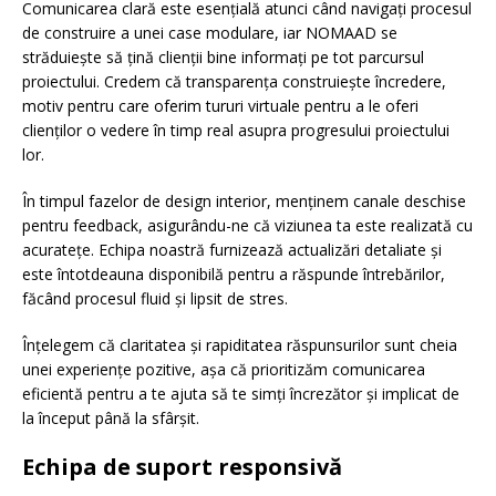
Comunicarea clară este esențială atunci când navigați procesul
de construire a unei case modulare, iar NOMAAD se
străduiește să țină clienții bine informați pe tot parcursul
proiectului. Credem că transparența construiește încredere,
motiv pentru care oferim tururi virtuale pentru a le oferi
clienților o vedere în timp real asupra progresului proiectului
lor.
În timpul fazelor de design interior, menținem canale deschise
pentru feedback, asigurându-ne că viziunea ta este realizată cu
acuratețe. Echipa noastră furnizează actualizări detaliate și
este întotdeauna disponibilă pentru a răspunde întrebărilor,
făcând procesul fluid și lipsit de stres.
Înțelegem că claritatea și rapiditatea răspunsurilor sunt cheia
unei experiențe pozitive, așa că prioritizăm comunicarea
eficientă pentru a te ajuta să te simți încrezător și implicat de
la început până la sfârșit.
Echipa de suport responsivă