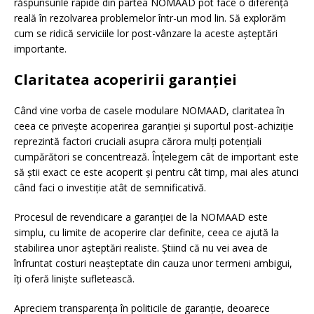
răspunsurile rapide din partea NOMAAD pot face o diferență
reală în rezolvarea problemelor într-un mod lin. Să explorăm
cum se ridică serviciile lor post-vânzare la aceste așteptări
importante.
Claritatea acoperirii garanției
Când vine vorba de casele modulare NOMAAD, claritatea în
ceea ce privește acoperirea garanției și suportul post-achiziție
reprezintă factori cruciali asupra cărora mulți potențiali
cumpărători se concentrează. Înțelegem cât de important este
să știi exact ce este acoperit și pentru cât timp, mai ales atunci
când faci o investiție atât de semnificativă.
Procesul de revendicare a garanției de la NOMAAD este
simplu, cu limite de acoperire clar definite, ceea ce ajută la
stabilirea unor așteptări realiste. Știind că nu vei avea de
înfruntat costuri neașteptate din cauza unor termeni ambigui,
îți oferă liniște sufletească.
Apreciem transparența în politicile de garanție, deoarece