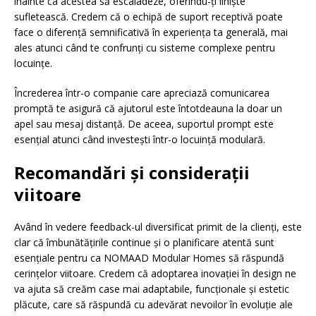
înainte ca acestea să escaladeze, oferindu-ți liniște
sufletească. Credem că o echipă de suport receptivă poate
face o diferență semnificativă în experiența ta generală, mai
ales atunci când te confrunți cu sisteme complexe pentru
locuințe.
Încrederea într-o companie care apreciază comunicarea
promptă te asigură că ajutorul este întotdeauna la doar un
apel sau mesaj distanță. De aceea, suportul prompt este
esențial atunci când investești într-o locuință modulară.
Recomandări și considerații
viitoare
Având în vedere feedback-ul diversificat primit de la clienți, este
clar că îmbunătățirile continue și o planificare atentă sunt
esențiale pentru ca NOMAAD Modular Homes să răspundă
cerințelor viitoare. Credem că adoptarea inovației în design ne
va ajuta să creăm case mai adaptabile, funcționale și estetic
plăcute, care să răspundă cu adevărat nevoilor în evoluție ale