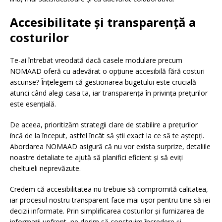
Accesibilitate și transparență a
costurilor
Te-ai întrebat vreodată dacă casele modulare precum
NOMAAD oferă cu adevărat o opțiune accesibilă fără costuri
ascunse? Înțelegem că gestionarea bugetului este crucială
atunci când alegi casa ta, iar transparența în privința prețurilor
este esențială.
De aceea, prioritizăm strategii clare de stabilire a prețurilor
încă de la început, astfel încât să știi exact la ce să te aștepți.
Abordarea NOMAAD asigură că nu vor exista surprize, detaliile
noastre detaliate te ajută să planifici eficient și să eviți
cheltuieli neprevăzute.
Credem că accesibilitatea nu trebuie să compromită calitatea,
iar procesul nostru transparent face mai ușor pentru tine să iei
decizii informate. Prin simplificarea costurilor și furnizarea de
informații upfront, ne dorim să construim încredere și