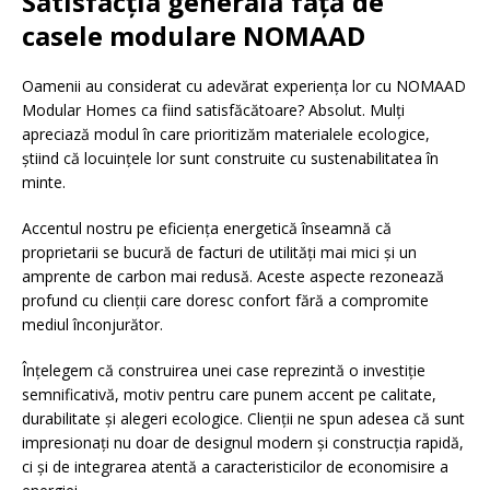
Satisfacția generală față de
casele modulare NOMAAD
Oamenii au considerat cu adevărat experiența lor cu NOMAAD
Modular Homes ca fiind satisfăcătoare? Absolut. Mulți
apreciază modul în care prioritizăm materialele ecologice,
știind că locuințele lor sunt construite cu sustenabilitatea în
minte.
Accentul nostru pe eficiența energetică înseamnă că
proprietarii se bucură de facturi de utilități mai mici și un
amprente de carbon mai redusă. Aceste aspecte rezonează
profund cu clienții care doresc confort fără a compromite
mediul înconjurător.
Înțelegem că construirea unei case reprezintă o investiție
semnificativă, motiv pentru care punem accent pe calitate,
durabilitate și alegeri ecologice. Clienții ne spun adesea că sunt
impresionați nu doar de designul modern și construcția rapidă,
ci și de integrarea atentă a caracteristicilor de economisire a