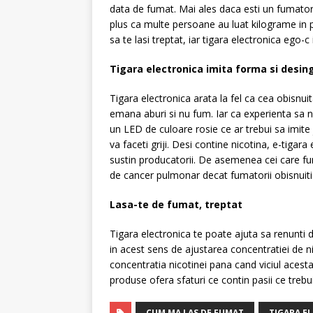
data de fumat. Mai ales daca esti un fumator i
plus ca multe persoane au luat kilograme in p
sa te lasi treptat, iar tigara electronica ego-c
Tigara electronica imita forma si desingu
Tigara electronica arata la fel ca cea obisnui
emana aburi si nu fum. Iar ca experienta sa nu
un LED de culoare rosie ce ar trebui sa imite ja
va faceti griji. Desi contine nicotina, e-tigar
sustin producatorii. De asemenea cei care f
de cancer pulmonar decat fumatorii obisnuiti
Lasa-te de fumat, treptat
Tigara electronica te poate ajuta sa renunti d
in acest sens de ajustarea concentratiei de nic
concentratia nicotinei pana cand viciul acest
produse ofera sfaturi ce contin pasii ce treb
CUM MA LAS DE FUMAT
TIGARA E