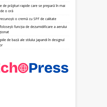
e de prăjituri rapide care se prepară în mai
 de o oră
ecunoști o cremă cu SPF de calitate
olosești funcția de dezumidificare a aerului
ționat
piile de bază ale stilului Japandi în designul
or