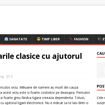
SANATATE
TIMP LIBER
FASHION
E
arile clasice cu ajutorul
CAU
ing
0
POS
ericulos viciu. Milioane de oameni au murit din cauza
a acest viciu este si foarte costisitor pe deasupra. Periculos
Cele 
ta foarte greu fiindca tigara creeaza dependenta. Totusi,
susți
u ajutorul tigarii electronice. Nu e indicat sa te lasi dintr-o