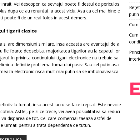
nrait. Vei descoperi ca sevrajul poate fi destul de periculos
Rețet
lus dupa ce au renuntat la acest viciu. Asa ca cel mai bine e
puțin
 iti poate fi de un real folos in acest demers.
Cum r
l tigarii clasice
Cum f
condi
ta si are dimensiuni similare. Insa aceasta are avantajul de a
 fie foarte deosebita, majoritatea tigarilor au la capatul lor
Princi
rul. In privinta continutului tigarii electronice nu trebuie sa
interi
a elimina definitiv problema fumatului pasiv. Sau cel putin asa
umeaza electronic risca mult mai putin sa se imbolnaveasca
.
efinitv la fumat, insa acest lucru se face treptat. Este nevoie
otina. Astfel, pe zi ce trece, vei avea posibilitatea sa reduci
a va disparea de tot. Cei care comercializaeaza astfel de
uie urmati pentru a trata dependenta de tutun.
LECTRONICA