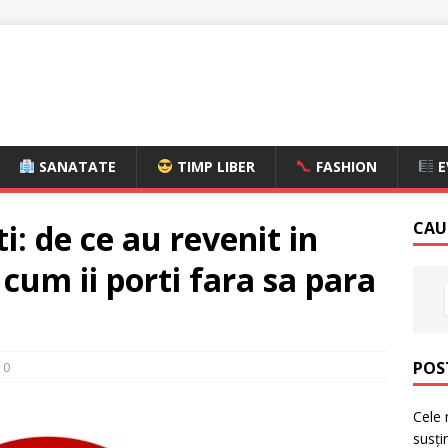
SANATATE
TIMP LIBER
FASHION
E
i: de ce au revenit in
CAU
cum ii porti fara sa para
POS
0
Cele 
susți