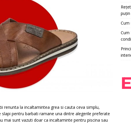
Rețet
puțin
Cum r
Cum f
condi
Princi
interi
i renunta la incaltamintea grea si cauta ceva simplu,
 slapi pentru barbati ramane una dintre alegerile preferate
i nu mai sunt vazuti doar ca incaltaminte pentru piscina sau