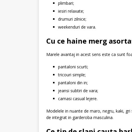
plimbari;
iesiri relaxate;
drumuri zilnice;
weekenduri de vara.
Cu ce haine merg asorta
Marele avantaj in acest sens este ca sunt foa
pantaloni scurti;
tricouri simple;
pantaloni din in;
jeansi subtiri de vara;
camasi casual lejere.
Modelele in nuante de maro, negru, kaki, gri s
de integrat in garderoba masculina.
Ce tip de slapi cauta bar