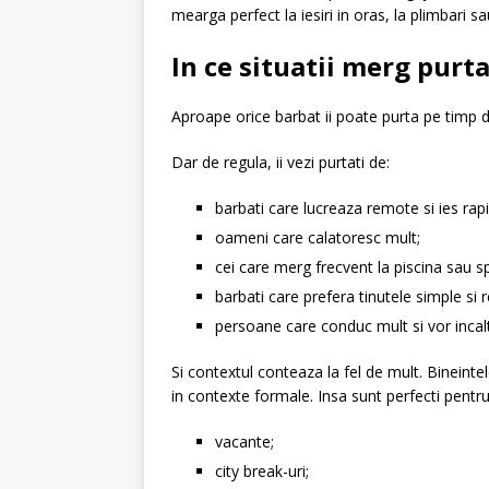
mearga perfect la iesiri in oras, la plimbari sa
In ce situatii merg purta
Aproape orice barbat ii poate purta pe timp d
Dar de regula, ii vezi purtati de:
barbati care lucreaza remote si ies rapi
oameni care calatoresc mult;
cei care merg frecvent la piscina sau s
barbati care prefera tinutele simple si r
persoane care conduc mult si vor incal
Si contextul conteaza la fel de mult. Bineint
in contexte formale. Insa sunt perfecti pentru
vacante;
city break-uri;