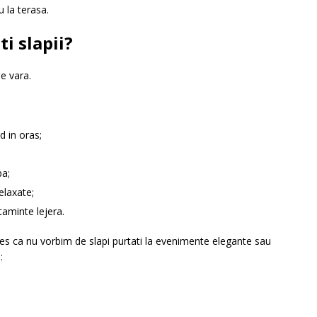
u la terasa.
ti slapii?
e vara.
d in oras;
pa;
elaxate;
taminte lejera.
eles ca nu vorbim de slapi purtati la evenimente elegante sau
: