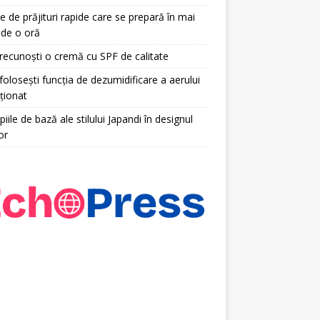
e de prăjituri rapide care se prepară în mai
 de o oră
ecunoști o cremă cu SPF de calitate
olosești funcția de dezumidificare a aerului
ționat
piile de bază ale stilului Japandi în designul
or