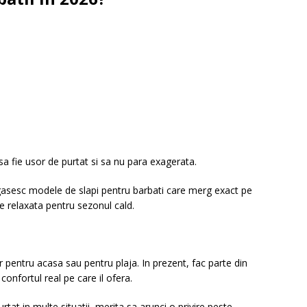
sa fie usor de purtat si sa nu para exagerata.
asesc modele de slapi pentru barbati care merg exact pe
e relaxata pentru sezonul cald.
r pentru acasa sau pentru plaja. In prezent, fac parte din
confortul real pe care il ofera.
tat in multe situatii, merita sa arunci o privire peste