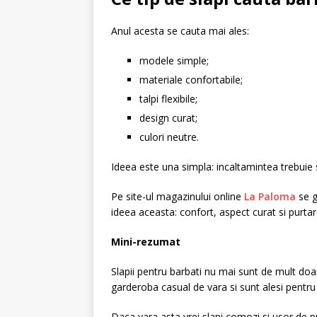
Anul acesta se cauta mai ales:
modele simple;
materiale confortabile;
talpi flexibile;
design curat;
culori neutre.
Ideea este una simpla: incaltamintea trebuie 
Pe site-ul magazinului online
La Paloma
se g
ideea aceasta: confort, aspect curat si purtar
Mini-rezumat
Slapii pentru barbati nu mai sunt de mult doa
garderoba casual de vara si sunt alesi pentru 
Daca vara asta vrei slapi comozi si usor de pur