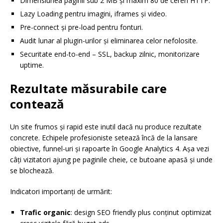
Dimensiunea paginii sub 2 MB și maxim 80 de cereri HTTP.
Lazy Loading pentru imagini, iframes și video.
Pre-connect și pre-load pentru fonturi.
Audit lunar al plugin-urilor și eliminarea celor nefolosite.
Securitate end-to-end – SSL, backup zilnic, monitorizare
uptime.
Rezultate măsurabile care
contează
Un site frumos și rapid este inutil dacă nu produce rezultate
concrete. Echipele profesioniste setează încă de la lansare
obiective, funnel-uri și rapoarte în Google Analytics 4. Așa vezi
câți vizitatori ajung pe paginile cheie, ce butoane apasă și unde
se blochează.
Indicatori importanți de urmărit:
Trafic organic
: design SEO friendly plus conținut optimizat