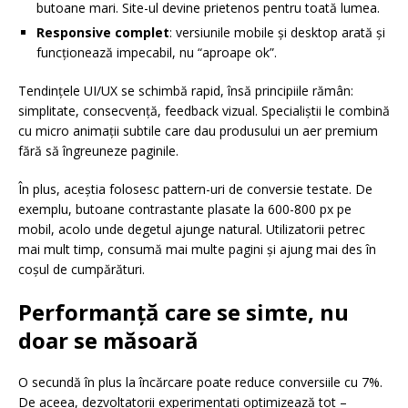
butoane mari. Site-ul devine prietenos pentru toată lumea.
Responsive complet
: versiunile mobile și desktop arată și
funcționează impecabil, nu “aproape ok”.
Tendințele UI/UX se schimbă rapid, însă principiile rămân:
simplitate, consecvență, feedback vizual. Specialiștii le combină
cu micro animații subtile care dau produsului un aer premium
fără să îngreuneze paginile.
În plus, aceștia folosesc pattern-uri de conversie testate. De
exemplu, butoane contrastante plasate la 600-800 px pe
mobil, acolo unde degetul ajunge natural. Utilizatorii petrec
mai mult timp, consumă mai multe pagini și ajung mai des în
coșul de cumpărături.
Performanță care se simte, nu
doar se măsoară
O secundă în plus la încărcare poate reduce conversiile cu 7%.
De aceea, dezvoltatorii experimentați optimizează tot –