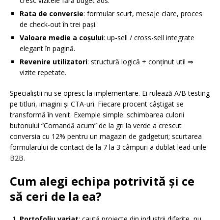
cresc vizitele fără buget ads.
Rata de conversie
: formular scurt, mesaje clare, proces
de check-out în trei pași.
Valoare medie a coșului
: up-sell / cross-sell integrate
elegant în pagină.
Revenire utilizatori
: structură logică + conținut util ⇒
vizite repetate.
Specialiștii nu se opresc la implementare. Ei rulează A/B testing
pe titluri, imagini și CTA-uri. Fiecare procent câștigat se
transformă în venit. Exemple simple: schimbarea culorii
butonului “Comandă acum” de la gri la verde a crescut
conversia cu 12% pentru un magazin de gadgeturi; scurtarea
formularului de contact de la 7 la 3 câmpuri a dublat lead-urile
B2B.
Cum alegi echipa potrivită și ce
să ceri de la ea?
Portofoliu variat
: caută proiecte din industrii diferite, nu