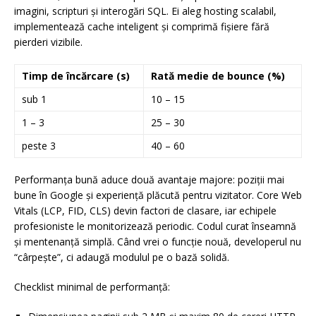
imagini, scripturi și interogări SQL. Ei aleg hosting scalabil,
implementează cache inteligent și comprimă fișiere fără
pierderi vizibile.
Timp de încărcare (s)
Rată medie de bounce (%)
sub 1
10 – 15
1 – 3
25 – 30
peste 3
40 – 60
Performanța bună aduce două avantaje majore: poziții mai
bune în Google și experiență plăcută pentru vizitator. Core Web
Vitals (LCP, FID, CLS) devin factori de clasare, iar echipele
profesioniste le monitorizează periodic. Codul curat înseamnă
și mentenanță simplă. Când vrei o funcție nouă, developerul nu
“cârpește”, ci adaugă modulul pe o bază solidă.
Checklist minimal de performanță: