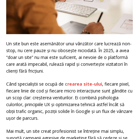
Un site bun este asemănător unui vânzător care lucrează non-
stop, nu cere pauze și nu obosește niciodată. În 2025, a avea
“doar un site” nu mai este suficient, ai nevoie de o platformă
care arată impecabil, rulează rapid și convertește vizitatori în
clienți fără fricțiuni.
Când specialiștii se ocupă de
crearea site-ului
, fiecare pixel,
fiecare linie de cod și fiecare micro interacțiune sunt gândite cu
un scop clar: creșterea veniturilor. Ei combină psihologia
culorilor, principiile UX și optimizarea tehnică astfel încât să
obții trafic organic, poziții solide în Google și un flux de vânzare
ușor de parcurs.
Mai mult, un site creat profesionist se întreține mai simplu,
suportă campanii agresive de marketing fără să cedeze și se