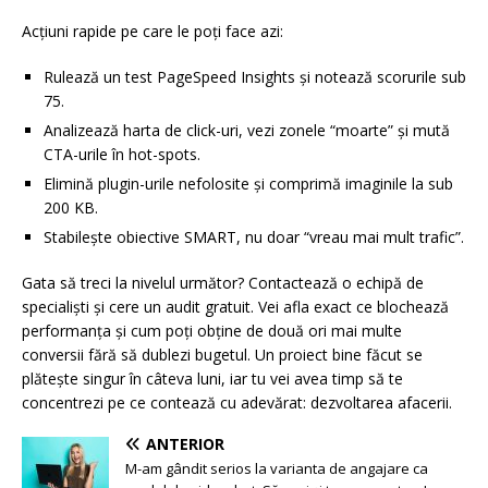
Acțiuni rapide pe care le poți face azi:
Rulează un test PageSpeed Insights și notează scorurile sub
75.
Analizează harta de click-uri, vezi zonele “moarte” și mută
CTA-urile în hot-spots.
Elimină plugin-urile nefolosite și comprimă imaginile la sub
200 KB.
Stabilește obiective SMART, nu doar “vreau mai mult trafic”.
Gata să treci la nivelul următor? Contactează o echipă de
specialiști și cere un audit gratuit. Vei afla exact ce blochează
performanța și cum poți obține de două ori mai multe
conversii fără să dublezi bugetul. Un proiect bine făcut se
plătește singur în câteva luni, iar tu vei avea timp să te
concentrezi pe ce contează cu adevărat: dezvoltarea afacerii.
ANTERIOR
M-am gândit serios la varianta de angajare ca