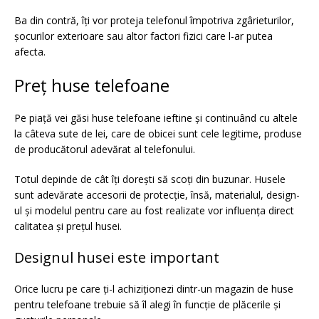
Ba din contră, îți vor proteja telefonul împotriva zgârieturilor,
șocurilor exterioare sau altor factori fizici care l-ar putea
afecta.
Preț huse telefoane
Pe piață vei găsi huse telefoane ieftine și continuând cu altele
la câteva sute de lei, care de obicei sunt cele legitime, produse
de producătorul adevărat al telefonului.
Totul depinde de cât îți dorești să scoți din buzunar. Husele
sunt adevărate accesorii de protecție, însă, materialul, design-
ul și modelul pentru care au fost realizate vor influența direct
calitatea și prețul husei.
Designul husei este important
Orice lucru pe care ți-l achiziționezi dintr-un magazin de huse
pentru telefoane trebuie să îl alegi în funcție de plăcerile și