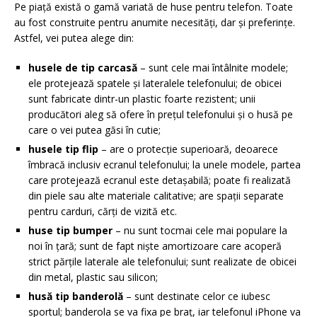
Pe piață există o gamă variată de huse pentru telefon. Toate
au fost construite pentru anumite necesități, dar și preferințe.
Astfel, vei putea alege din:
husele de tip carcasă
– sunt cele mai întâlnite modele;
ele protejează spatele și lateralele telefonului; de obicei
sunt fabricate dintr-un plastic foarte rezistent; unii
producători aleg să ofere în prețul telefonului și o husă pe
care o vei putea găsi în cutie;
husele tip flip
– are o protecție superioară, deoarece
îmbracă inclusiv ecranul telefonului; la unele modele, partea
care protejează ecranul este detașabilă; poate fi realizată
din piele sau alte materiale calitative; are spații separate
pentru carduri, cărți de vizită etc.
huse tip bumper
– nu sunt tocmai cele mai populare la
noi în țară; sunt de fapt niște amortizoare care acoperă
strict părțile laterale ale telefonului; sunt realizate de obicei
din metal, plastic sau silicon;
husă tip banderolă
– sunt destinate celor ce iubesc
sportul; banderola se va fixa pe braț, iar telefonul iPhone va