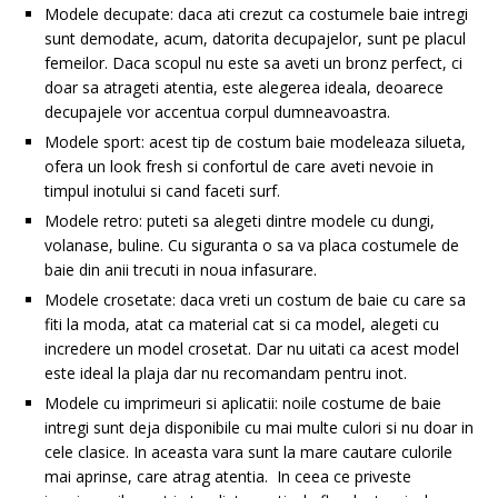
Modele decupate: daca ati crezut ca costumele baie intregi
sunt demodate, acum, datorita decupajelor, sunt pe placul
femeilor. Daca scopul nu este sa aveti un bronz perfect, ci
doar sa atrageti atentia, este alegerea ideala, deoarece
decupajele vor accentua corpul dumneavoastra.
Modele sport: acest tip de costum baie modeleaza silueta,
ofera un look fresh si confortul de care aveti nevoie in
timpul inotului si cand faceti surf.
Modele retro: puteti sa alegeti dintre modele cu dungi,
volanase, buline. Cu siguranta o sa va placa costumele de
baie din anii trecuti in noua infasurare.
Modele crosetate: daca vreti un costum de baie cu care sa
fiti la moda, atat ca material cat si ca model, alegeti cu
incredere un model crosetat. Dar nu uitati ca acest model
este ideal la plaja dar nu recomandam pentru inot.
Modele cu imprimeuri si aplicatii: noile costume de baie
intregi sunt deja disponibile cu mai multe culori si nu doar in
cele clasice. In aceasta vara sunt la mare cautare culorile
mai aprinse, care atrag atentia. In ceea ce priveste