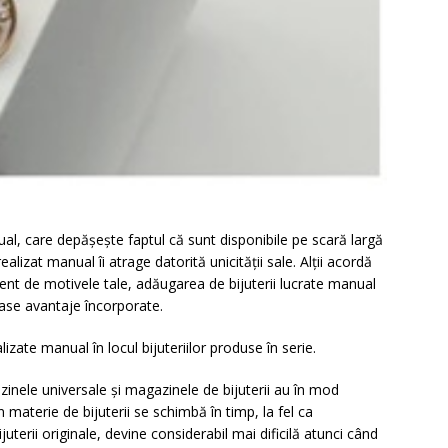
nual, care depășește faptul că sunt disponibile pe scară largă
alizat manual îi atrage datorită unicității sale. Alții acordă
diferent de motivele tale, adăugarea de bijuterii lucrate manual
oase avantaje încorporate.
lizate manual în locul bijuteriilor produse în serie.
inele universale și magazinele de bijuterii au în mod
materie de bijuterii se schimbă în timp, la fel ca
uterii originale, devine considerabil mai dificilă atunci când