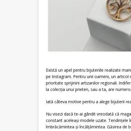
Există un apel pentru bijuteriile realizate ma
pe Instagram. Pentru unii oameni, un articol re
prioritate sprijinirii artizanilor regionali. In
la colecția unui prieten, sau a ta, are numer
Iată câteva motive pentru a alege bijuterii rea
Nu visezi dacă te-ai gândit vreodată că magaz
constant aceleași modele uzate. Tendințele în 
îmbrăcămintea și încălțămintea. Găsirea de bij