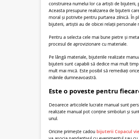
construirea numelui lor ca artiști de bijuterii
Aceasta presupune realizarea de bijuterii ca
moral și potrivite pentru purtarea zilnică. În p
bijuterii, artiștii au de obicei relații personale
Pentru a selecta cele mai bune pietre și metale
procesul de aprovizionare cu materiale.
Pe lângă materiale, bijuteriile realizate manu
bijuterii sunt capabili să dedice mai mult tim
mult mai mică. Este posibil să remediați ori
mâinile dumneavoastră.
Este o poveste pentru fiecar
Deoarece articolele lucrate manual sunt perso
realizate manual pot conține simboluri și sun
unul.
Oricine primește cadou
bijuterii Copacul vie
va asocia pandantivul cu evenimentul sau cu o