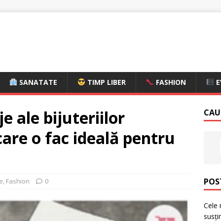
SANATATE
TIMP LIBER
FASHION
E
e ale bijuteriilor
CAU
care o fac ideală pentru
POS
e
,
Fashion
0
Cele 
susți