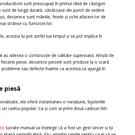
, producătorii sunt preocupați în primul rând de câștiguri.
re sunt de lungă durată, sănătoase din punct de vedere
lus, deoarece sunt mâinile, fețele și ochii afacerii lor de
 mai strânse cu furnizorii lor.
, aceștia își pot astfel lua timpul și se pot implica în
al au adesea o construcție de calitate superioară. Artiștii de
p fiecărei piese, deoarece piesele sunt produse la o scară
ce probleme sau defecte înainte ca acestea să ajungă în
e piesă
nalizate, ele oferă instantaneu o narațiune, bijuteriile
t un cadou popular. Ca și cum ai primi două cadouri într-
ții
lucrate manual va înțelege că a fost un gest sincer și își
 etapă semnificativă. Fă-i amintiri rapide pentru ca ei să se