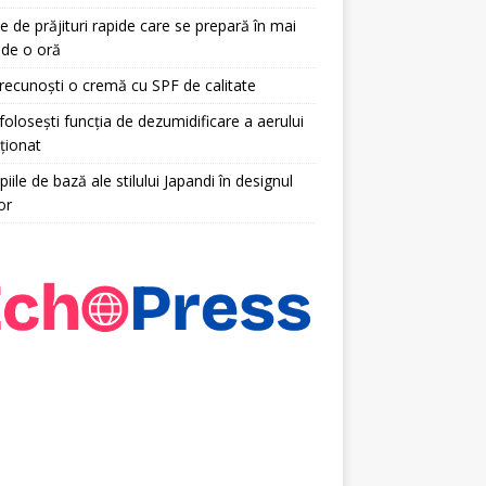
e de prăjituri rapide care se prepară în mai
 de o oră
ecunoști o cremă cu SPF de calitate
olosești funcția de dezumidificare a aerului
ționat
piile de bază ale stilului Japandi în designul
or