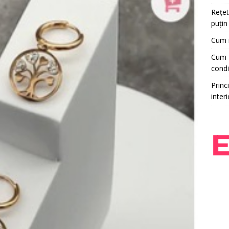
Rețet
puțin
Cum r
Cum f
condi
Princi
interi