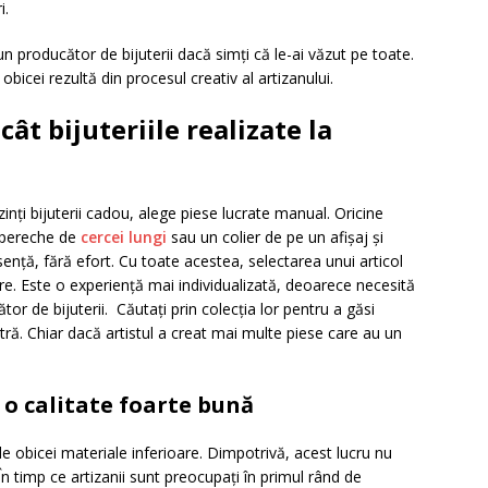
i.
n producător de bijuterii dacă simți că le-ai văzut pe toate.
obicei rezultă din procesul creativ al artizanului.
ât bijuteriile realizate la
nți bijuterii cadou, alege piese lucrate manual. Oricine
o pereche de
cercei lungi
sau un colier de pe un afișaj și
sență, fără efort. Cu toate acestea, selectarea unui articol
e. Este o experiență mai individualizată, deoarece necesită
or de bijuterii. Căutați prin colecția lor pentru a găsi
ră. Chiar dacă artistul a creat mai multe piese care au un
 o calitate foarte bună
 obicei materiale inferioare. Dimpotrivă, acest lucru nu
În timp ce artizanii sunt preocupați în primul rând de