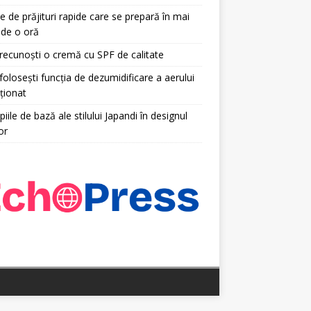
e de prăjituri rapide care se prepară în mai
 de o oră
ecunoști o cremă cu SPF de calitate
olosești funcția de dezumidificare a aerului
ționat
piile de bază ale stilului Japandi în designul
or