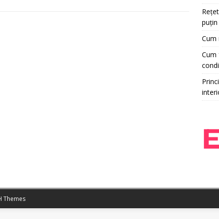
Rețet
puțin
Cum r
Cum f
condi
Princi
interi
 Themes