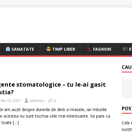
SANATATE
TIMP LIBER
FASHION
E
CAU
ente stomatologice – tu le-ai gasit
utia?
ilie 13, 2021
adminys
0
POS
tii am auzit despre durerile de dinti si masele, iar miturile
e acestea nu sunt tocmai cele mai interesante. Se pare ca
e toate
[…]
Cele 
susți