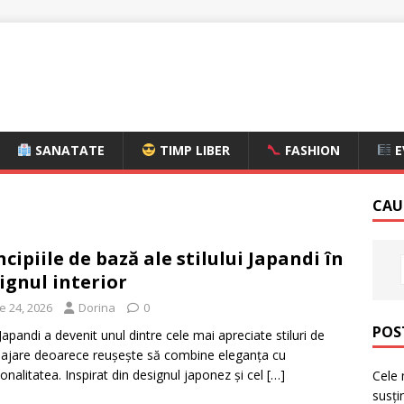
SANATATE
TIMP LIBER
FASHION
E
CAU
ncipiile de bază ale stilului Japandi în
ignul interior
ie 24, 2026
Dorina
0
POS
 Japandi a devenit unul dintre cele mai apreciate stiluri de
jare deoarece reușește să combine eleganța cu
ionalitatea. Inspirat din designul japonez și cel
[…]
Cele 
susți