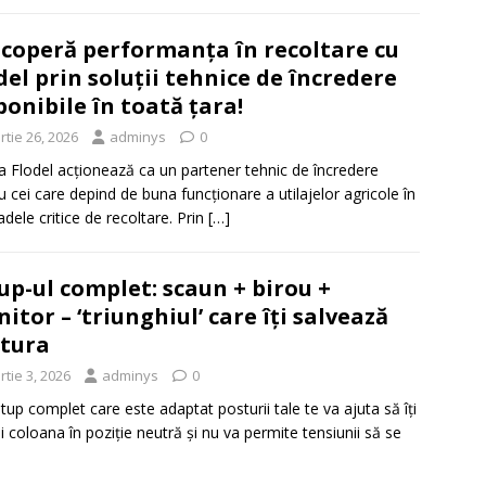
coperă performanța în recoltare cu
del prin soluții tehnice de încredere
ponibile în toată țara!
tie 26, 2026
adminys
0
a Flodel acționează ca un partener tehnic de încredere
u cei care depind de buna funcționare a utilajelor agricole în
adele critice de recoltare. Prin
[…]
up-ul complet: scaun + birou +
itor – ‘triunghiul’ care îți salvează
tura
tie 3, 2026
adminys
0
tup complet care este adaptat posturii tale te va ajuta să îți
i coloana în poziție neutră și nu va permite tensiunii să se