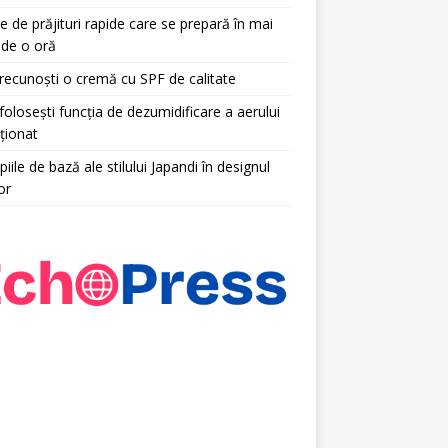
e de prăjituri rapide care se prepară în mai
 de o oră
ecunoști o cremă cu SPF de calitate
olosești funcția de dezumidificare a aerului
ționat
piile de bază ale stilului Japandi în designul
or