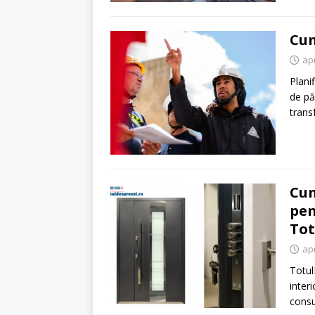
Cum
apr
Plani
de pă
trans
Cum
pen
Tot
apr
Totul
inter
consu