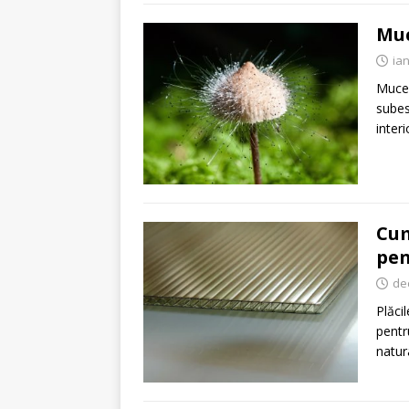
Muc
ian
Muceg
subes
inter
Cum
pen
de
Plăci
pentr
natur