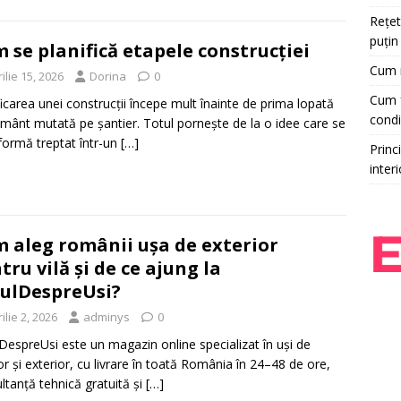
Rețet
puțin
 se planifică etapele construcției
Cum r
ilie 15, 2026
Dorina
0
Cum f
ficarea unei construcții începe mult înainte de prima lopată
condi
mânt mutată pe șantier. Totul pornește de la o idee care se
formă treptat într-un
[…]
Princi
interi
 aleg românii ușa de exterior
tru vilă și de ce ajung la
ulDespreUsi?
ilie 2, 2026
adminys
0
DespreUsi este un magazin online specializat în uși de
ior și exterior, cu livrare în toată România în 24–48 de ore,
ltanță tehnică gratuită și
[…]