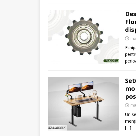
Des
Flo
dis
mar
Echip
pentr
perio
Set
mon
pos
mar
Un se
menți
[…]