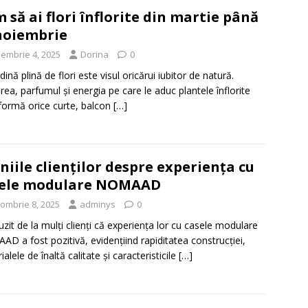
 să ai flori înflorite din martie până
noiembrie
iembrie 4, 2025
Dorina
0
ină plină de flori este visul oricărui iubitor de natură.
rea, parfumul și energia pe care le aduc plantele înflorite
formă orice curte, balcon
[…]
niile clienților despre experiența cu
sele modulare NOMAAD
tombrie 8, 2025
adminys
0
zit de la mulți clienți că experiența lor cu casele modulare
D a fost pozitivă, evidențiind rapiditatea construcției,
alele de înaltă calitate și caracteristicile
[…]