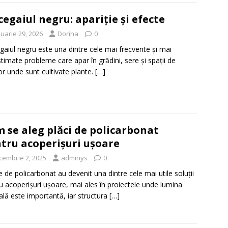
egaiul negru: apariție și efecte
uarie 29, 2026
Dorina
0
aiul negru este una dintre cele mai frecvente și mai
timate probleme care apar în grădini, sere și spații de
ior unde sunt cultivate plante.
[…]
 se aleg plăci de policarbonat
tru acoperișuri ușoare
cembrie 2, 2025
adminys
0
le de policarbonat au devenit una dintre cele mai utile soluții
u acoperișuri ușoare, mai ales în proiectele unde lumina
ală este importantă, iar structura
[…]