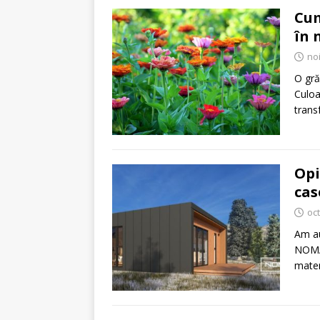
Cum
în 
no
O grăd
Culoa
trans
Opi
ca
oc
Am au
NOMAA
materi