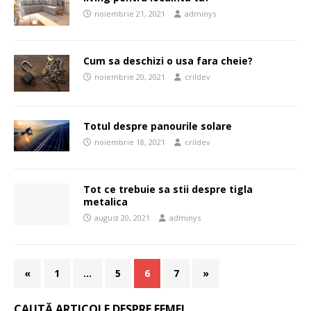
noiembrie 21, 2021
adminys
Cum sa deschizi o usa fara cheie?
noiembrie 20, 2021
crildev
Totul despre panourile solare
noiembrie 18, 2021
crildev
Tot ce trebuie sa stii despre tigla
metalica
august 20, 2021
adminys
«
1
…
5
6
7
»
CAUTĂ ARTICOLE DESPRE FEMEI