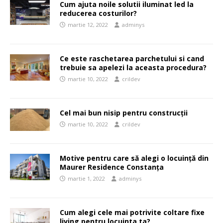
Cum ajuta noile solutii iluminat led la
reducerea costurilor?
martie 12, 2022
adminys
Ce este raschetarea parchetului si cand
trebuie sa apelezi la aceasta procedura?
martie 10, 2022
crildev
Cel mai bun nisip pentru construcții
martie 10, 2022
crildev
Motive pentru care să alegi o locuință din
Maurer Residence Constanța
martie 1, 2022
adminys
Cum alegi cele mai potrivite coltare fixe
living pentru locuinta ta?