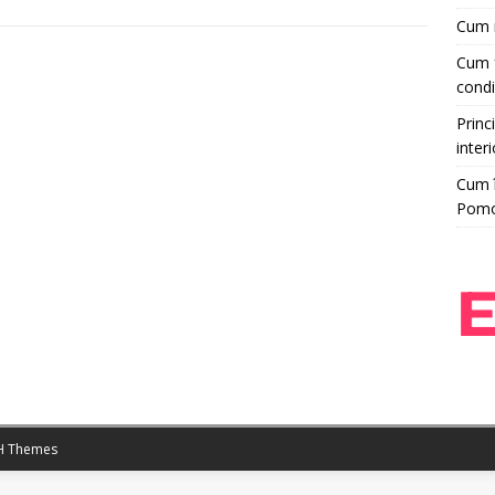
Cum r
Cum f
condi
Princi
interi
Cum î
Pom
 Themes