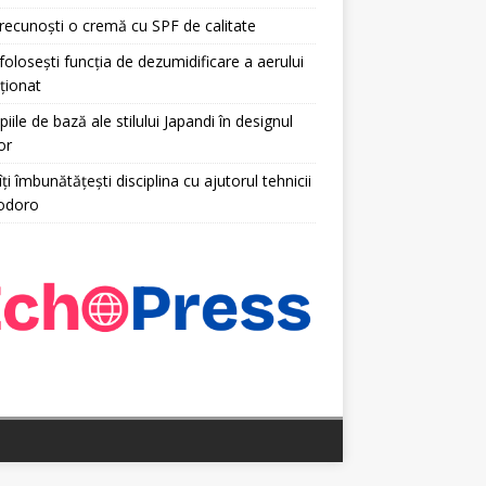
ecunoști o cremă cu SPF de calitate
olosești funcția de dezumidificare a aerului
ționat
piile de bază ale stilului Japandi în designul
or
ți îmbunătățești disciplina cu ajutorul tehnicii
odoro