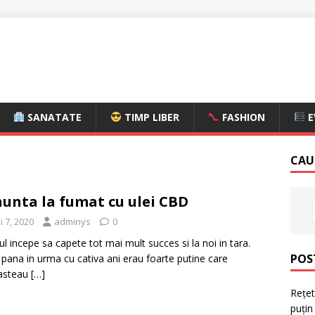
SANATATE
TIMP LIBER
FASHION
E
CAU
unta la fumat cu ulei CBD
 7, 2020
adminys
0
l incepe sa capete tot mai mult succes si la noi in tara.
POS
pana in urma cu cativa ani erau foarte putine care
asteau
[…]
Rețet
puțin