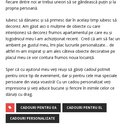
fiecare dintre noi ar trebui uneori să se gândească puțin și la
propria persoană.
Iubesc să dăruiesc și să primesc dar în același timp iubesc să
decorez. Am găsit aici o mulțime de obiecte cu care
intenționez să decorez frumos apartamentul pe care eu și
logodnicul meu l-am achiziționat recent. Cred că am să fac un
ambient pe gustul meu, îmi plac lucrurile personalizate… de
altfel m-am inspirat și am ales câteva obiecte decorative pe
placul meu ce vor contura frumos noua locuință.
Sper că cu ajutorul meu veți reuși să găsiți cadoul potrivit
pentru orice tip de eveniment, dar și pentru cele mai speciale
persoane din viața voastră! Cu un cadou personalizat veți
impresiona și veți aduce bucurie și fericire în inimile celor ce
dăruiți cu drag.
CADOURI PENTRU EA
CADOURI PENTRU EL
CADOURI PERSONALIZATE