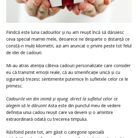
Fiindcă este luna cadourilor și nu am reușit încă să dăruiesc
ceva special mamei mele, deoarece ne desparte o distanță ce
constă-n mulți kilometri, azi am aruncat o privire peste tot felul
de idei de cadouri.
Mi-au atras atenția câteva cadouri personalizate care consider
eu că transmit emoții reale, că au smenificație unică și cu
siguranță trezesc sentimente puternice în sufletele celor ce le
primesc.
Cadourile vin din inimă și ajung direct la sufletul celor ce
alegem să le dăruim!
Asta este din punctul meu de vedere
definiția unui cadou reușit care va deveni și o amintire
extraordinară odată cu trecerea timpului.
Răsfoind peste tot, am găsit o categorie specială