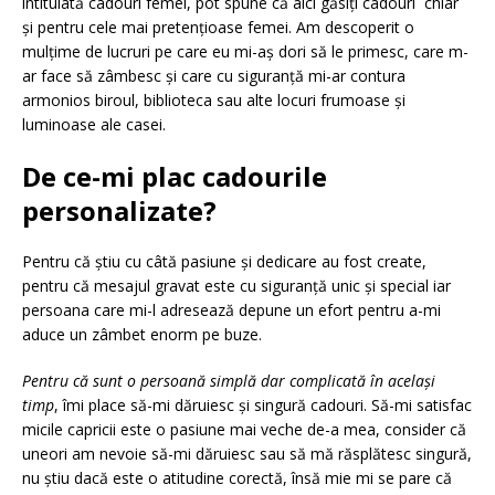
intitulată cadouri femei, pot spune că aici găsiți cadouri chiar
și pentru cele mai pretențioase femei. Am descoperit o
mulțime de lucruri pe care eu mi-aș dori să le primesc, care m-
ar face să zâmbesc și care cu siguranță mi-ar contura
armonios biroul, biblioteca sau alte locuri frumoase și
luminoase ale casei.
De ce-mi plac cadourile
personalizate?
Pentru că știu cu câtă pasiune și dedicare au fost create,
pentru că mesajul gravat este cu siguranță unic și special iar
persoana care mi-l adresează depune un efort pentru a-mi
aduce un zâmbet enorm pe buze.
Pentru că sunt o persoană simplă dar complicată în același
timp
, îmi place să-mi dăruiesc și singură cadouri. Să-mi satisfac
micile capricii este o pasiune mai veche de-a mea, consider că
uneori am nevoie să-mi dăruiesc sau să mă răsplătesc singură,
nu știu dacă este o atitudine corectă, însă mie mi se pare că