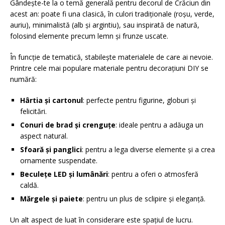
Gândește-te la o temă generală pentru decorul de Crăciun din
acest an: poate fi una clasică, în culori tradiționale (roșu, verde,
auriu), minimalistă (alb și argintiu), sau inspirată de natură,
folosind elemente precum lemn și frunze uscate.
În funcție de tematică, stabilește materialele de care ai nevoie.
Printre cele mai populare materiale pentru decorațiuni DIY se
numără:
Hârtia și cartonul
: perfecte pentru figurine, globuri și
felicitări.
Conuri de brad și crenguțe
: ideale pentru a adăuga un
aspect natural.
Sfoară și panglici
: pentru a lega diverse elemente și a crea
ornamente suspendate.
Beculețe LED și lumânări
: pentru a oferi o atmosferă
caldă.
Mărgele și paiete
: pentru un plus de sclipire și eleganță.
Un alt aspect de luat în considerare este spațiul de lucru.