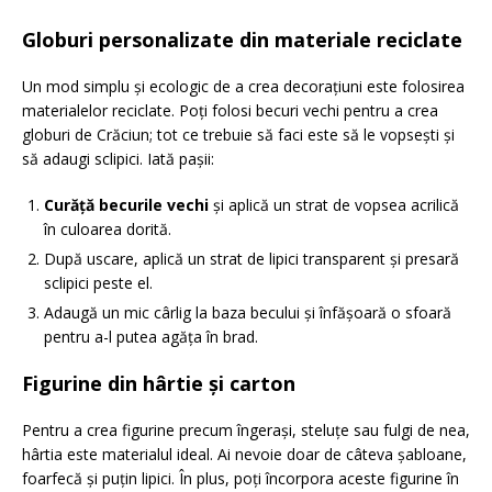
Globuri personalizate din materiale reciclate
Un mod simplu și ecologic de a crea decorațiuni este folosirea
materialelor reciclate. Poți folosi becuri vechi pentru a crea
globuri de Crăciun; tot ce trebuie să faci este să le vopsești și
să adaugi sclipici. Iată pașii:
Curăță becurile vechi
și aplică un strat de vopsea acrilică
în culoarea dorită.
După uscare, aplică un strat de lipici transparent și presară
sclipici peste el.
Adaugă un mic cârlig la baza becului și înfășoară o sfoară
pentru a-l putea agăța în brad.
Figurine din hârtie și carton
Pentru a crea figurine precum îngerași, steluțe sau fulgi de nea,
hârtia este materialul ideal. Ai nevoie doar de câteva șabloane,
foarfecă și puțin lipici. În plus, poți încorpora aceste figurine în