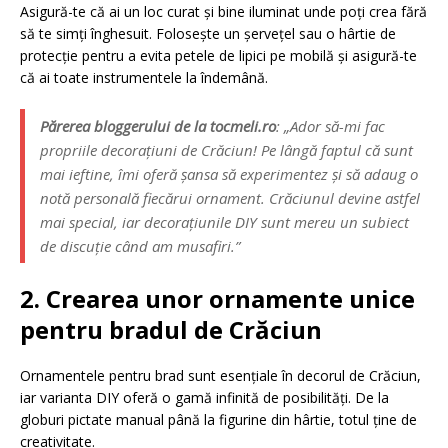
Asigură-te că ai un loc curat și bine iluminat unde poți crea fără
să te simți înghesuit. Folosește un șervețel sau o hârtie de
protecție pentru a evita petele de lipici pe mobilă și asigură-te
că ai toate instrumentele la îndemână.
Părerea bloggerului de la tocmeli.ro
:
„Ador să-mi fac
propriile decorațiuni de Crăciun! Pe lângă faptul că sunt
mai ieftine, îmi oferă șansa să experimentez și să adaug o
notă personală fiecărui ornament. Crăciunul devine astfel
mai special, iar decorațiunile DIY sunt mereu un subiect
de discuție când am musafiri.”
2. Crearea unor ornamente unice
pentru bradul de Crăciun
Ornamentele pentru brad sunt esențiale în decorul de Crăciun,
iar varianta DIY oferă o gamă infinită de posibilități. De la
globuri pictate manual până la figurine din hârtie, totul ține de
creativitate.