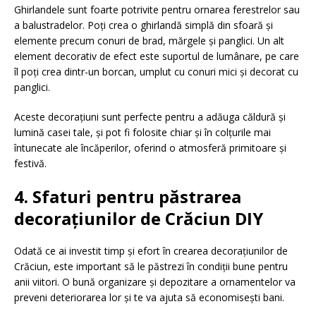
Ghirlandele sunt foarte potrivite pentru ornarea ferestrelor sau
a balustradelor. Poți crea o ghirlandă simplă din sfoară și
elemente precum conuri de brad, mărgele și panglici. Un alt
element decorativ de efect este suportul de lumânare, pe care
îl poți crea dintr-un borcan, umplut cu conuri mici și decorat cu
panglici.
Aceste decorațiuni sunt perfecte pentru a adăuga căldură și
lumină casei tale, și pot fi folosite chiar și în colțurile mai
întunecate ale încăperilor, oferind o atmosferă primitoare și
festivă.
4. Sfaturi pentru păstrarea
decorațiunilor de Crăciun DIY
Odată ce ai investit timp și efort în crearea decorațiunilor de
Crăciun, este important să le păstrezi în condiții bune pentru
anii viitori. O bună organizare și depozitare a ornamentelor va
preveni deteriorarea lor și te va ajuta să economisești bani.