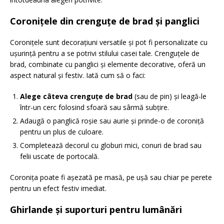
Coronițele din crenguțe de brad și panglici
Coronițele sunt decorațiuni versatile și pot fi personalizate cu
ușurință pentru a se potrivi stilului casei tale. Crenguțele de
brad, combinate cu panglici și elemente decorative, oferă un
aspect natural și festiv. Iată cum să o faci:
Alege câteva crenguțe de brad
(sau de pin) și leagă-le
într-un cerc folosind sfoară sau sârmă subțire.
Adaugă o panglică roșie sau aurie și prinde-o de coroniță
pentru un plus de culoare.
Completează decorul cu globuri mici, conuri de brad sau
felii uscate de portocală.
Coronița poate fi așezată pe masă, pe ușă sau chiar pe perete
pentru un efect festiv imediat.
Ghirlande și suporturi pentru lumânări