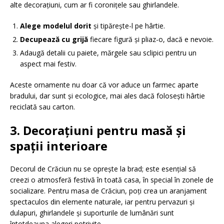
alte decorațiuni, cum ar fi coronițele sau ghirlandele.
Alege modelul dorit
și tipărește-l pe hârtie.
Decupează cu grijă
fiecare figură și pliaz-o, dacă e nevoie.
Adaugă detalii cu paiete, mărgele sau sclipici pentru un
aspect mai festiv.
Aceste ornamente nu doar că vor aduce un farmec aparte
bradului, dar sunt și ecologice, mai ales dacă folosești hârtie
reciclată sau carton.
3. Decorațiuni pentru masă și
spații interioare
Decorul de Crăciun nu se oprește la brad; este esențial să
creezi o atmosferă festivă în toată casa, în special în zonele de
socializare. Pentru masa de Crăciun, poți crea un aranjament
spectaculos din elemente naturale, iar pentru pervazuri și
dulapuri, ghirlandele și suporturile de lumânări sunt
întotdeauna alegeri potrivite.