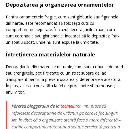
Depozitarea și organizarea ornamentelor
Pentru ornamentele fragile, cum sunt globurile sau figurinele
din hârtie, este recomandat să folosești cutii cu
compartimente separate. În cazul decorațiunilor mari, cum
sunt coronițele sau ghirlandele, încearcă să le depozitezi într-
un spațiu uscat, unde nu sunt expuse la umiditate.
Întreținerea materialelor naturale
Decorațiunile din materiale naturale, cum sunt conurile de brad
sau crenguțele, pot fi tratate cu un strat subțire de lac
transparent pentru a preveni uscarea și deteriorarea acestora.
În plus, acestea vor arăta la fel de proaspete și frumoase și
anul viitor.
Părerea bloggerului de la
tocmeli.ro
:
„Îmi place să
refolosesc decorațiunile de Crăciun pe care le fac singur.
Am învățat că o organizare atentă face o mare diferență –
cutiile compartimentate sunt o soluție excelentă pentru a