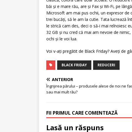
băi și e mare rău, are și Fax și Wi-Fi, pe lâ
Microsoft am mai pus ochii, un expresor de ca
trei bucăți, să le am la cutie. Tata lucrează î
le strică cam des, deci o să-i mai reînoiesc eu
32 GB și nu cred că mai am nevoie de nimic, d
ochi și le voi lua.
Voi v-ați pregătit de Black Friday? Aveți de g
BLACK FRIDAY
REDUCERI
ANTERIOR
Îngrijirea părului – produsele alese de noi ne fa
sau mai mult rău?
FII PRIMUL CARE COMENTEAZĂ
Lasă un răspuns