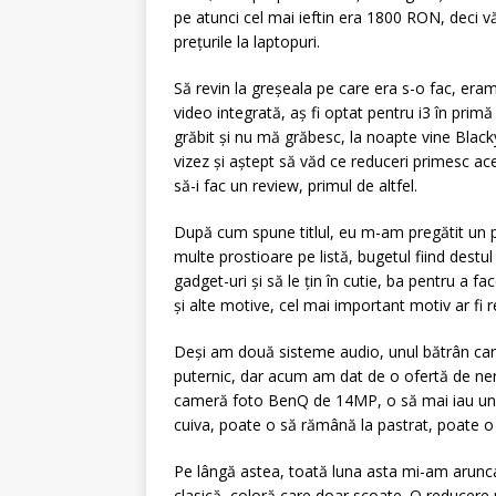
pe atunci cel mai ieftin era 1800 RON, deci v
prețurile la laptopuri.
Să revin la greșeala pe care era s-o fac, eram 
video integrată, aș fi optat pentru i3 în prim
grăbit și nu mă grăbesc, la noapte vine Blacky
vizez și aștept să văd ce reduceri primesc ac
să-i fac un review, primul de altfel.
După cum spune titlul, eu m-am pregătit un p
multe prostioare pe listă, bugetul fiind des
gadget-uri și să le țin în cutie, ba pentru a 
și alte motive, cel mai important motiv ar fi 
Deși am două sisteme audio, unul bătrân care
puternic, dar acum am dat de o ofertă de ner
cameră foto BenQ de 14MP, o să mai iau una
cuiva, poate o să rămână la pastrat, poate 
Pe lângă astea, toată luna asta mi-am arunca
clasică, coloră care doar scoate. O reducer