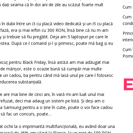
ă dați seama că în doi ani de zile au scăzut foarte mult
Cum r
Cum f
condi
în dubii între un i3 cu placă video dedicată și un i5 cu placă
ă fază, era și mai ieftin cu 300 RON, însă bine că nu m-am
Princi
 și trebuie să fiu pregătit. Deja am 5 laptopuri pe care le
interi
estea. După ce-l comand și-l și primesc, poate mă bag și eu
Cum î
Pom
icuț pentru Black Friday, însă astăzi am mai adăugat mai
tul de mărișor, este o ocazie bună să cumpăr mai multe
face un cadou, ba pentru când mă lasă unul pe care-l folosesc
reducerea substanțială.
 are mai bine de cinci ani, în vară mi-am luat unul mai
efuzat, deci mai adaug un sistem pe listă. Și deși am o
 Samsung pentru a o ține în cutie, poate o voi face cadou
o să fac un concurs, poate…
t ochii la o imprimantă multifuncțională, eu având doar una
e masivă de 46% am văzut la Flanco, la un preț de 199 RON,