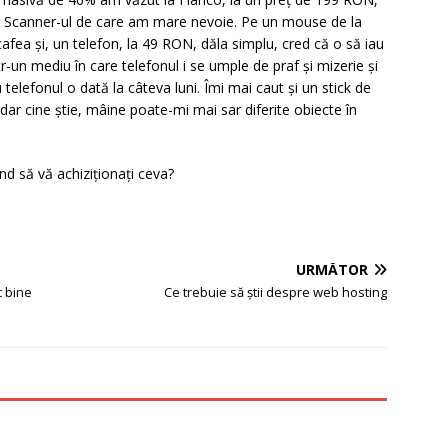
ngă Scanner-ul de care am mare nevoie. Pe un mouse de la
fea și, un telefon, la 49 RON, dăla simplu, cred că o să iau
ntr-un mediu în care telefonul i se umple de praf și mizerie și
 telefonul o dată la câteva luni. Îmi mai caut și un stick de
ar cine știe, mâine poate-mi mai sar diferite obiecte în
ând să vă achiziționați ceva?
URMĂTOR
c bine
Ce trebuie să știi despre web hosting