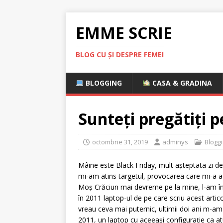
EMME SCRIE
BLOG CU ȘI DESPRE FEMEI
BLOGGING
CASA & GRADINA
Sunteți pregătiți 
octombrie 31, 2019
adminys
Blogg
Mâine este Black Friday, mult așteptata zi d
mi-am atins targetul, provocarea care mi-a 
Moș Crăciun mai devreme pe la mine, l-am în
în 2011 laptop-ul de pe care scriu acest arti
vreau ceva mai puternic, ultimii doi ani m-am
2011, un laptop cu aceeași configurație ca atu