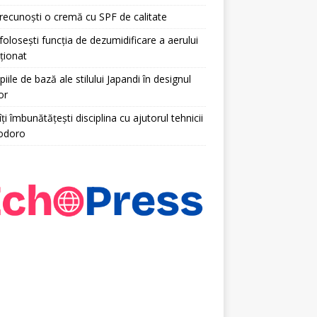
ecunoști o cremă cu SPF de calitate
olosești funcția de dezumidificare a aerului
ționat
piile de bază ale stilului Japandi în designul
or
ți îmbunătățești disciplina cu ajutorul tehnicii
odoro