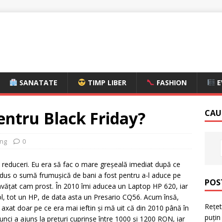
SANATATE
TIMP LIBER
FASHION
E
pentru Black Friday?
CAU
ing
0
e reduceri. Eu era să fac o mare greșeală imediat după ce
adus o sumă frumușică de bani a fost pentru a-l aduce pe
POS
vățat cam prost. În 2010 îmi aducea un Laptop HP 620, iar
col, tot un HP, de data asta un Presario CQ56. Acum însă,
Rețet
 axat doar pe ce era mai ieftin și mă uit că din 2010 până în
puțin
nci a ajuns la prețuri cuprinse între 1000 și 1200 RON, iar