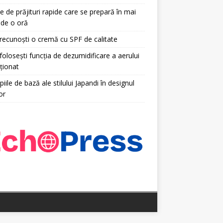
e de prăjituri rapide care se prepară în mai
 de o oră
ecunoști o cremă cu SPF de calitate
olosești funcția de dezumidificare a aerului
ționat
piile de bază ale stilului Japandi în designul
or