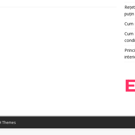
Rețet
puțin
Cum r
Cum f
condi
Princi
interi
 Themes