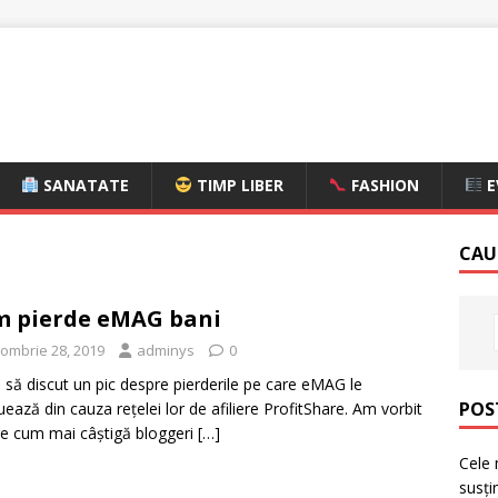
SANATATE
TIMP LIBER
FASHION
E
CAU
 pierde eMAG bani
tombrie 28, 2019
adminys
0
 să discut un pic despre pierderile pe care eMAG le
POS
uează din cauza reţelei lor de afiliere ProfitShare. Am vorbit
e cum mai câştigă bloggeri
[…]
Cele 
susți