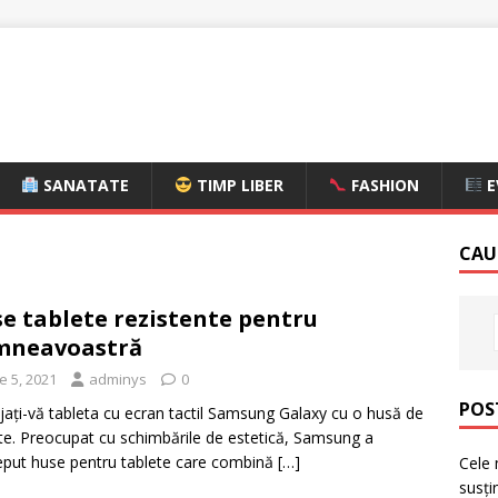
SANATATE
TIMP LIBER
FASHION
E
CAU
e tablete rezistente pentru
mneavoastră
ie 5, 2021
adminys
0
POS
jați-vă tableta cu ecran tactil Samsung Galaxy cu o husă de
ate. Preocupat cu schimbările de estetică, Samsung a
put huse pentru tablete care combină
[…]
Cele 
susți