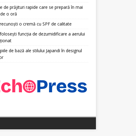
e de prăjituri rapide care se prepară în mai
 de o oră
ecunoști o cremă cu SPF de calitate
olosești funcția de dezumidificare a aerului
ționat
piile de bază ale stilului Japandi în designul
or