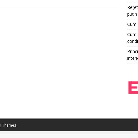
Rețet
puțin
Cum r
Cum f
condi
Princi
interi
 Themes