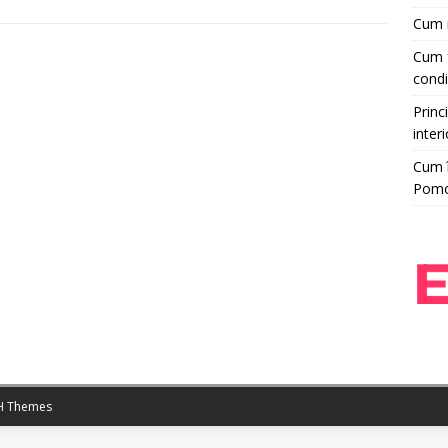
Cum r
Cum f
condi
Princi
interi
Cum î
Pom
 Themes