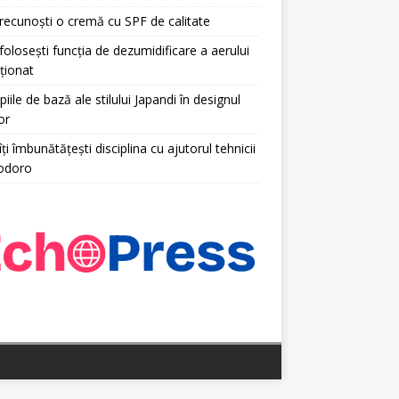
ecunoști o cremă cu SPF de calitate
olosești funcția de dezumidificare a aerului
ționat
piile de bază ale stilului Japandi în designul
or
ți îmbunătățești disciplina cu ajutorul tehnicii
odoro