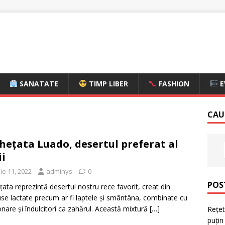
SANATATE
TIMP LIBER
FASHION
E
CAU
hețata Luado, desertul preferat al
ii
ie 11, 2022
adminys
0
POS
țata reprezintă desertul nostru rece favorit, creat din
se lactate precum ar fi laptele și smântâna, combinate cu
nare și îndulcitori ca zahărul. Această mixtură
[…]
Rețet
puțin