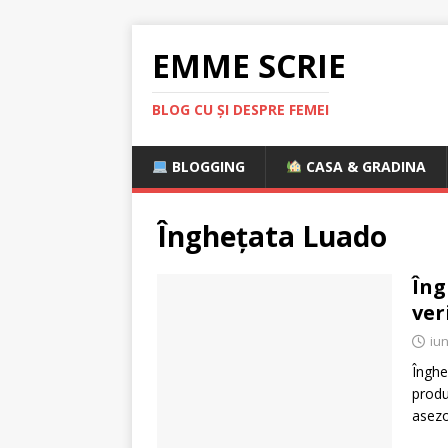
EMME SCRIE
BLOG CU ȘI DESPRE FEMEI
BLOGGING
CASA & GRADINA
Înghețata Luado
Îng
ver
iun
Înghe
produ
asezo