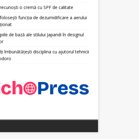
ecunoști o cremă cu SPF de calitate
olosești funcția de dezumidificare a aerului
ționat
piile de bază ale stilului Japandi în designul
or
ți îmbunătățești disciplina cu ajutorul tehnicii
odoro