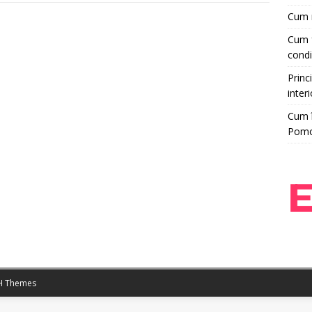
Cum r
Cum f
condi
Princi
interi
Cum î
Pom
 Themes