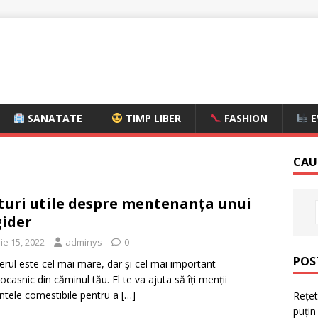
SANATATE
TIMP LIBER
FASHION
E
CAU
turi utile despre mentenanța unui
gider
ie 15, 2022
adminys
0
POS
derul este cel mai mare, dar și cel mai important
rocasnic din căminul tău. El te va ajuta să îți menții
ntele comestibile pentru a
[…]
Rețet
puțin