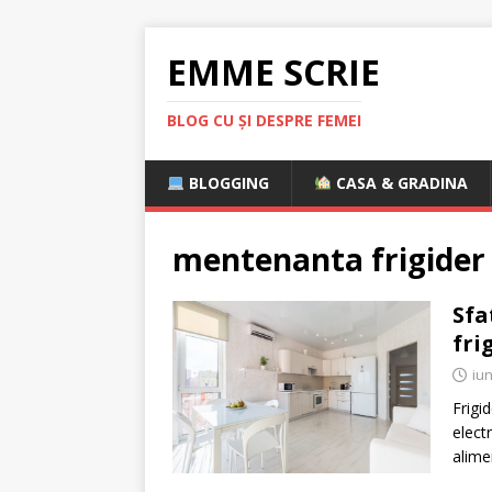
EMME SCRIE
BLOG CU ȘI DESPRE FEMEI
BLOGGING
CASA & GRADINA
mentenanta frigider
Sfa
fri
iun
Frigi
elect
alime