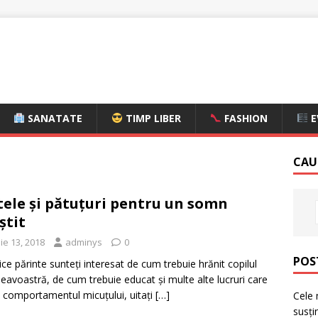
SANATATE
TIMP LIBER
FASHION
E
CAU
tele și pătuţuri pentru un somn
ştit
ie 13, 2018
adminys
0
POS
ice părinte sunteţi interesat de cum trebuie hrănit copilul
avoastră, de cum trebuie educat şi multe alte lucruri care
e comportamentul micuţului, uitaţi
[…]
Cele 
susți