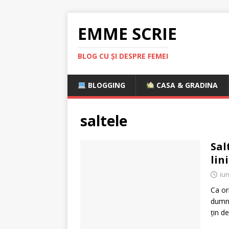
EMME SCRIE
BLOG CU ȘI DESPRE FEMEI
BLOGGING
CASA & GRADINA
saltele
Sal
lini
iun
Ca or
dumne
ţin d