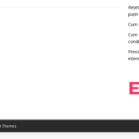
Rețet
puțin
Cum r
Cum f
condi
Princi
interi
 Themes