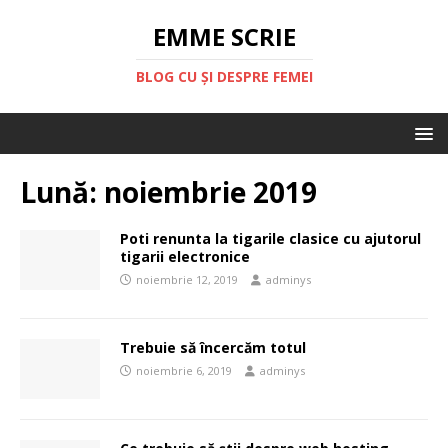
EMME SCRIE
BLOG CU ȘI DESPRE FEMEI
Lună:
noiembrie 2019
Poti renunta la tigarile clasice cu ajutorul
tigarii electronice
noiembrie 12, 2019
adminys
Trebuie să încercăm totul
noiembrie 6, 2019
adminys