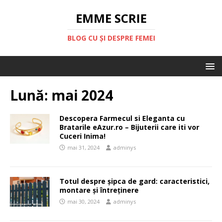
EMME SCRIE
BLOG CU ȘI DESPRE FEMEI
Lună:
mai 2024
Descopera Farmecul si Eleganta cu
Bratarile eAzur.ro – Bijuterii care iti vor
Cuceri Inima!
mai 31, 2024
adminys
Totul despre șipca de gard: caracteristici,
montare și întreținere
mai 30, 2024
adminys