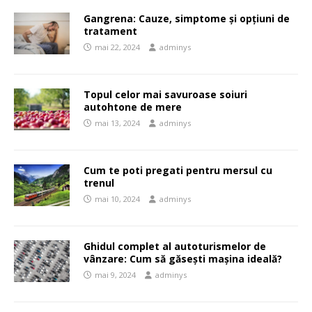
Gangrena: Cauze, simptome și opțiuni de
tratament
mai 22, 2024
adminys
Topul celor mai savuroase soiuri
autohtone de mere
mai 13, 2024
adminys
Cum te poti pregati pentru mersul cu
trenul
mai 10, 2024
adminys
Ghidul complet al autoturismelor de
vânzare: Cum să găsești mașina ideală?
mai 9, 2024
adminys