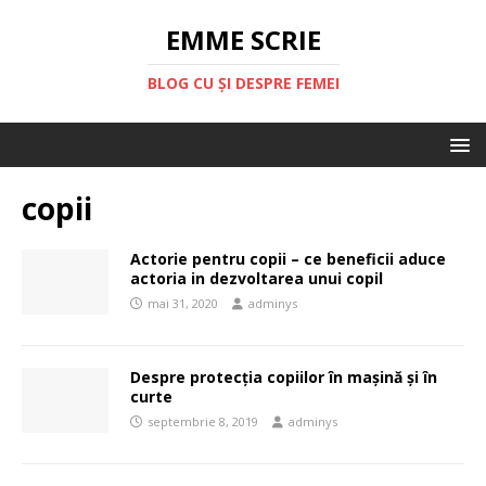
EMME SCRIE
BLOG CU ȘI DESPRE FEMEI
copii
Actorie pentru copii – ce beneficii aduce
actoria in dezvoltarea unui copil
mai 31, 2020
adminys
Despre protecția copiilor în mașină și în
curte
septembrie 8, 2019
adminys