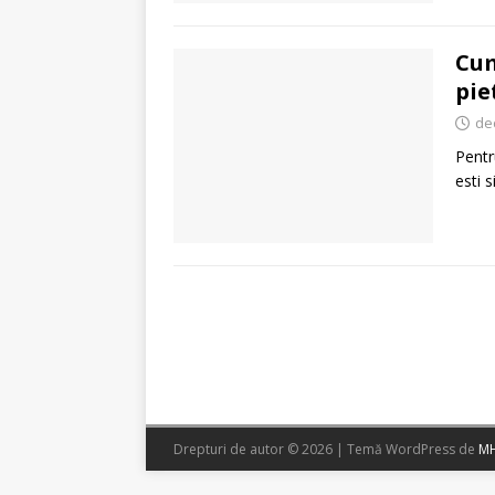
Cum
pie
de
Pentr
esti 
Drepturi de autor © 2026 | Temă WordPress de
MH