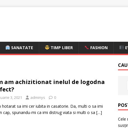
SANATATE
TIMP LIBER
FASHION
E
CAU
 am achizitionat inelul de logodna
fect?
uarie 3, 2021
adminys
0
POS
hotarat sa imi cer iubita in casatorie. Da, multi o sa imi
in cap, spunandu-mi ca imi distrug viata si multi o sa
[…]
Cele 
susți