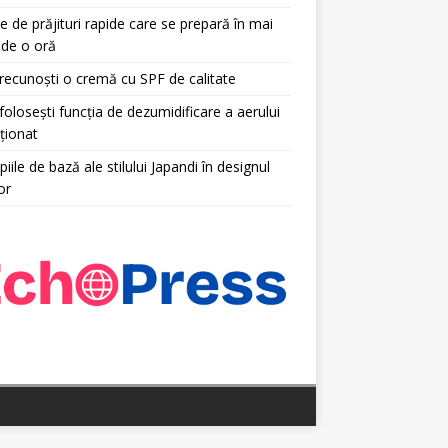
e de prăjituri rapide care se prepară în mai
 de o oră
ecunoști o cremă cu SPF de calitate
olosești funcția de dezumidificare a aerului
ționat
piile de bază ale stilului Japandi în designul
or