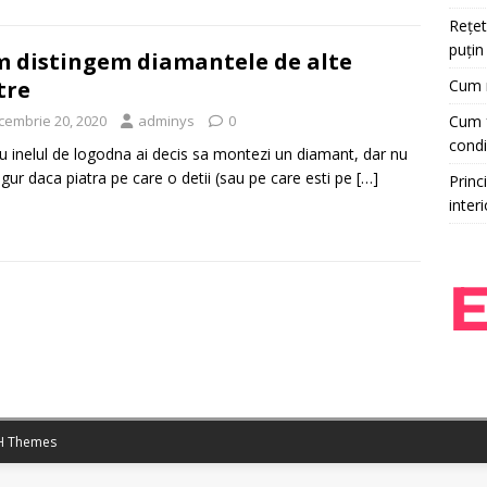
Rețet
puțin
 distingem diamantele de alte
Cum r
tre
Cum f
cembrie 20, 2020
adminys
0
condi
u inelul de logodna ai decis sa montezi un diamant, dar nu
sigur daca piatra pe care o detii (sau pe care esti pe
[…]
Princi
interi
 Themes