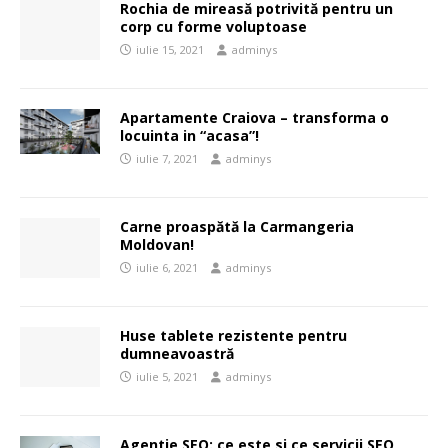
Rochia de mireasă potrivită pentru un
corp cu forme voluptoase
iulie 15, 2021
adminys
Apartamente Craiova – transforma o
locuinta in “acasa”!
iulie 7, 2021
adminys
Carne proaspătă la Carmangeria
Moldovan!
iulie 6, 2021
adminys
Huse tablete rezistente pentru
dumneavoastră
iulie 5, 2021
adminys
Agentie SEO: ce este si ce servicii SEO