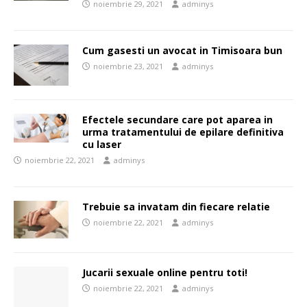
noiembrie 29, 2021
adminys
Cum gasesti un avocat in Timisoara bun
noiembrie 23, 2021
adminys
Efectele secundare care pot aparea in
urma tratamentului de epilare definitiva
cu laser
noiembrie 22, 2021
adminys
Trebuie sa invatam din fiecare relatie
noiembrie 22, 2021
adminys
Jucarii sexuale online pentru toti!
noiembrie 22, 2021
adminys