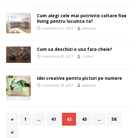
Cum alegi cele mai potrivite coltare fixe
living pentru locuinta ta?
noiembrie 21, 2021
adminys
Cum sa deschizi o usa fara cheie?
noiembrie 20, 2021
crildev
Idei creative pentru picturi pe numere
noiembrie 18, 2021
adminys
«
1
…
41
42
43
…
58
»